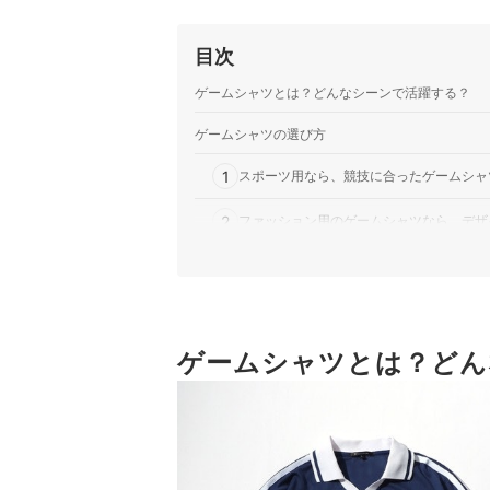
目次
ゲームシャツとは？どんなシーンで活躍する？
ゲームシャツの選び方
1
スポーツ用なら、競技に合ったゲームシャ
2
ファッション用のゲームシャツなら、デザ
3
adidasやumbroなど、人気ブランドの
4
屋外での活動がメインなら、UVカット付
5
ゲームシャツとは？どん
チームやクラスでおそろいにしたいなら、
ゲームシャツ全14商品おすすめ人気ランキング
ゲームシャツを取り入れたコーディネートを楽し
オリジナルゲームシャツを作る方法・依頼手順は