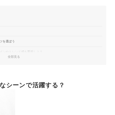
ツを選ぼう
インやトレンド感を重視しよう
全部見る
ゲームシャツをチェックしよう
きのゲームシャツがおすすめ
なシーンで活躍する？
プリントやまとめ買い対応をチェック
むコツは？
？