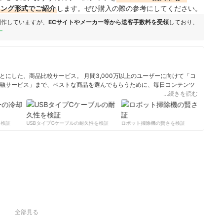
キング形式でご紹介
します。ぜひ購入の際の参考にしてください。
制作していますが、
ECサイトやメーカー等から送客手数料を受領
しており、
ー
にした、商品比較サービス。 月間3,000万以上のユーザーに向けて「コ
融サービス」まで、ベストな商品を選んでもらうために、毎日コンテンツ
…続きを読む
ィール
検証
USBタイプCケーブルの耐久性を検証
ロボット掃除機の賢さを検証
サー
全部見る