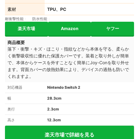
素材
TPU、PC
耐衝撃性能
防水性能
楽天市場
Amazon
ヤフー
商品概要
落下・衝撃・キズ・ほこり・指紋などから本体を守る、柔らか
く衝撃吸収性に優れた保護カバーです。装着と取り外しが簡単
で、本体からケースを外すことなく簡単にJoy-Conを取り外せ
ます。背面カバーの放熱効果により、デバイスの過熱も防いで
くれますよ。
対応機器
Nintendo Switch 2
幅
28.3cm
奥行
2.3cm
高さ
12.3cm
楽天市場で詳細を見る