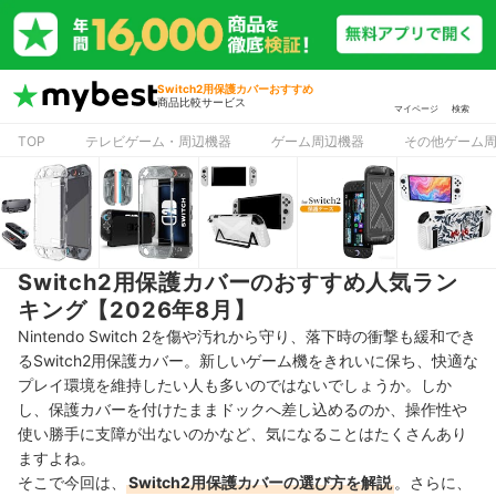
Switch2用保護カバーおすすめ
商品比較サービス
マイページ
検索
TOP
テレビゲーム・周辺機器
ゲーム周辺機器
その他ゲーム
Switch2用保護カバーのおすすめ人気ラン
キング【2026年8月】
Nintendo Switch 2を傷や汚れから守り、落下時の衝撃も緩和でき
るSwitch2用保護カバー。新しいゲーム機をきれいに保ち、快適な
プレイ環境を維持したい人も多いのではないでしょうか。しか
し、保護カバーを付けたままドックへ差し込めるのか、操作性や
使い勝手に支障が出ないのかなど、気になることはたくさんあり
ますよね。
そこで今回は、
Switch2用保護カバーの選び方を解説
。さらに、