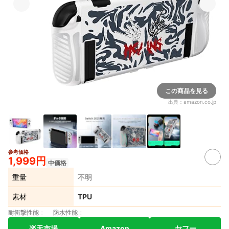
この商品を見る
出典：
amazon.co.jp
参考価格
1,999円
中価格
重量
不明
素材
TPU
耐衝撃性能
防水性能
楽天市場
Amazon
ヤフー