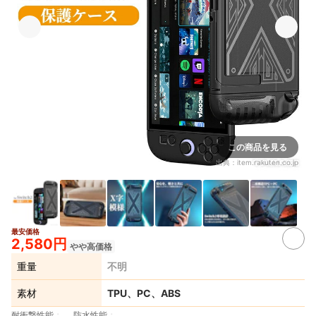
この商品を見る
出典：
item.rakuten.co.jp
最安価格
2,580円
やや高価格
重量
不明
素材
TPU、PC、ABS
耐衝撃性能
防水性能