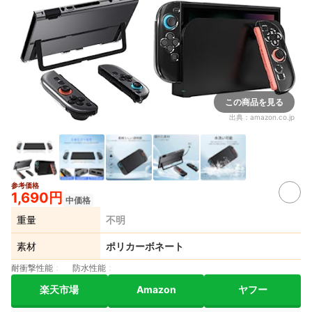
この商品を見る
出典：
amazon.co.jp
参考価格
1,690円
中価格
重量
不明
素材
ポリカーボネート
耐衝撃性能
防水性能
楽天市場
Amazon
ヤフー