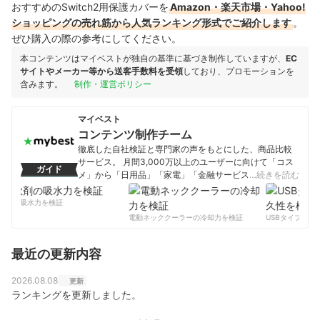
おすすめのSwitch2用保護カバーを
Amazon・楽天市場・Yahoo!
ショッピングの売れ筋から人気ランキング形式でご紹介します
。
ぜひ購入の際の参考にしてください。
本コンテンツはマイベストが独自の基準に基づき制作していますが、
EC
サイトやメーカー等から送客手数料を受領
しており、プロモーションを
含みます。
制作・運営ポリシー
マイベスト
コンテンツ制作チーム
徹底した自社検証と専門家の声をもとにした、商品比較
サービス。 月間3,000万以上のユーザーに向けて「コス
ガイド
メ」から「日用品」「家電」「金融サービス」まで、ベ
…続きを読む
ストな商品を選んでもらうために、毎日コンテンツを制
作中。
剤の吸水力を検証
コンテンツ制作チームのプロフィール
電動ネッククーラーの冷却力を検証
USBタイプCケー
最近の更新内容
2026.08.08
更新
ランキングを更新しました。