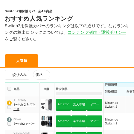
Switch2用保護カバー全44商品
おすすめ人気ランキング
Switch2用保護カバーのランキングは以下の通りです。なおランキ
ングの算出ロジックについては、
コンテンツ制作・運営ポリシー
をご覧ください。
人気順
絞り込み
価格
詳細情報
商品
画像
最安価格
対応機器
耐衝
T Tersely
Nintendo
1
Amazon
楽天市場
ヤフー
Switch 2 対応ケ
Switch 2
ース
iVoler
Nintendo
2
Amazon
楽天市場
ヤフー
Switch 2
Switch2 カバー
YANMONGI