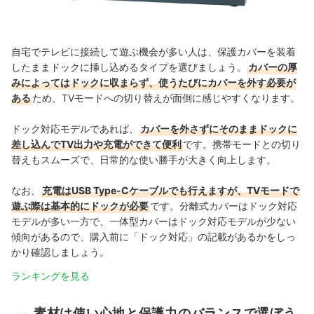
自宅でテレビに接続して遊ぶ機会が多い人は、保護カバーを装着
したままドックに挿し込めるタイプを選びましょう。
カバーの厚
みによってはドックに収まらず、使うたびにカバーを外す必要が
ある
ため、TVモードへの切り替えが面倒に感じやすくなります。
ドック対応モデルであれば、
カバーを外さずにそのままドックに
差し込んでTV出力や充電ができて便利
です。携帯モードとの切り
替えもスムーズで、日常的な使い勝手が大きく向上します。
なお、
充電はUSB Type-Cケーブルでも行えますが、TVモードで
遊ぶ際は基本的にドックが必要
です。分離式カバーはドック対応
モデルが多い一方で、一体型カバーはドック対応モデルが少ない
傾向があるので、購入前に「ドック対応」の記載があるかをしっ
かり確認しましょう。
ランキングを見る
素材は使い心地と保護力のバランスで選ぼう