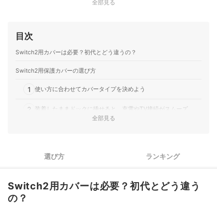
全部見る
目次
Switch2用カバーは必要？初代とどう違うの？
Switch2用保護カバーの選び方
1
使い方に合わせてカバータイプを決めよう
2
装着したままドックに挿せると、充電やTV接続がスムーズ
全部見る
3
素材は使い心地と保護力のバランスで選ぼう
Switch2用保護カバー全44商品おすすめ人気ランキング
選び方
ランキング
Switch2の関連商品もチェック！
Switch2用カバーは必要？初代とどう違う
Switch2用保護カバーの売れ筋ランキングもチェック！
の？