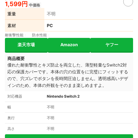
1,599円
中価格
重量
不明
素材
PC
耐衝撃性能
防水性能
楽天市場
Amazon
ヤフー
商品概要
優れた耐衝撃性とキズ防止を両立した、薄型軽量なSwitch2対
応の保護カバーです。本体の穴の位置をに完璧にフィットする
ので、穴ズレでボタンを長時間圧迫しません。透明感高いデザ
インのため、本体の外観をそのまま楽しめますよ。
対応機器
Nintendo Switch 2
幅
不明
奥行
不明
高さ
不明