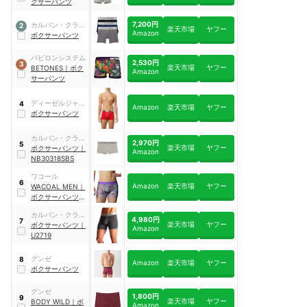
クサーパンツ
7,200円
カルバン・クライ
2
楽天市場
ヤフー
Amazon
ンジャパン
ボクサーパンツ
バビロンシステム
2,530円
3
楽天市場
ヤフー
BETONES
｜
ボク
Amazon
サーパンツ
ディーゼルジャパ
4
Amazon
楽天市場
ヤフー
ン
ボクサーパンツ
カルバン・クライ
2,970円
5
楽天市場
ヤフー
ンジャパン
ボクサーパンツ
｜
Amazon
NB30318SBS
ワコール
6
Amazon
楽天市場
ヤフー
WACOAL MEN
｜
ボクサーパンツ 気
持ちいいパンツ
｜
カルバン・クライ
WT3429
4,980円
7
楽天市場
ヤフー
ンジャパン
ボクサーパンツ
｜
Amazon
U2719
グンゼ
8
Amazon
楽天市場
ヤフー
ボクサーパンツ
グンゼ
1,800円
9
楽天市場
ヤフー
BODY WILD
｜
ボ
Amazon