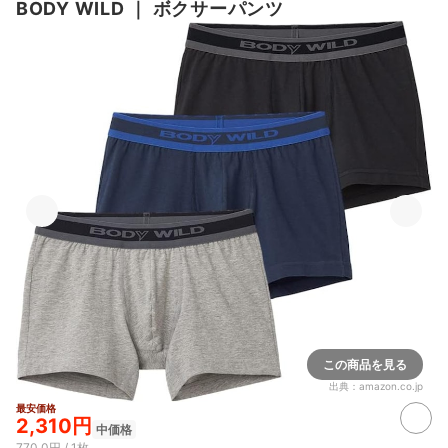
BODY WILD
｜
ボクサーパンツ
この商品を見る
出典：
amazon.co.jp
最安価格
2,310円
中価格
770.0円 / 1枚