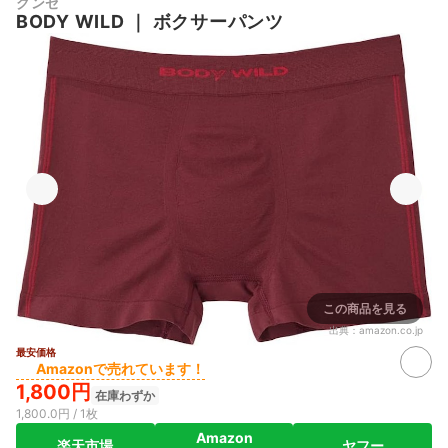
グンゼ
BODY WILD
｜
ボクサーパンツ
この商品を見る
出典：
amazon.co.jp
最安価格
Amazonで売れています！
1,800円
在庫わずか
1,800.0円 / 1枚
Amazon
楽天市場
ヤフー