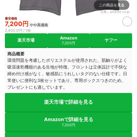
この商品を見る
出典：
amazon.co.jp
最安価格
7,200円
やや高価格
2,400.0円 / 1枚
Amazon
楽天市場
ヤフー
7,200円
商品概要
環境問題を考慮したポリエステルが使用された、肌触りがよく
吸湿速乾機能のある生地が特徴。フロントは立体設計で不快な
締め付け感がなく、敏感肌にうれしいタグのない仕様です。日
常使いに便利な3枚セットであり、専用ボックスつきのため、
プレゼントにも適しています。
楽天市場で詳細を見る
Amazonで詳細を見る
7,200円