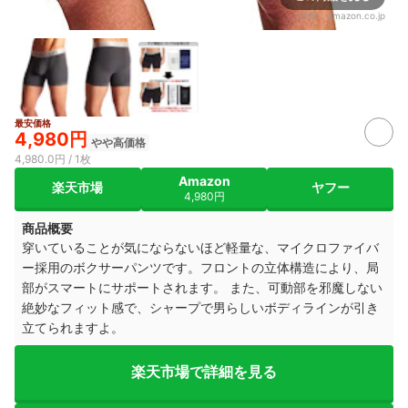
出典：
amazon.co.jp
最安価格
4,980円
やや高価格
4,980.0円 / 1枚
Amazon
楽天市場
ヤフー
4,980円
商品概要
穿いていることが気にならないほど軽量な、マイクロファイバ
ー採用のボクサーパンツです。フロントの立体構造により、局
部がスマートにサポートされます。 また、可動部を邪魔しない
絶妙なフィット感で、シャープで男らしいボディラインが引き
立てられますよ。
楽天市場で詳細を見る