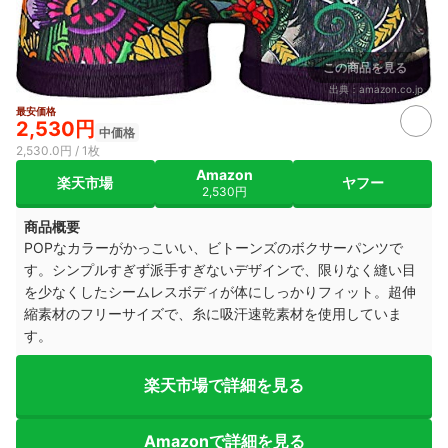
この商品を見る
出典：
amazon.co.jp
最安価格
2,530円
中価格
2,530.0円 / 1枚
Amazon
楽天市場
ヤフー
2,530円
商品概要
POPなカラーが
かっこいい、
ビトーンズの
ボクサーパンツで
す。
シンプルすぎず派手すぎないデザインで、限りなく縫い目
を少なくしたシームレスボディが体にしっかりフィット。
超伸
縮素材のフリーサイズで、
糸に吸汗速乾素材を使用していま
す。
楽天市場で詳細を見る
Amazonで詳細を見る