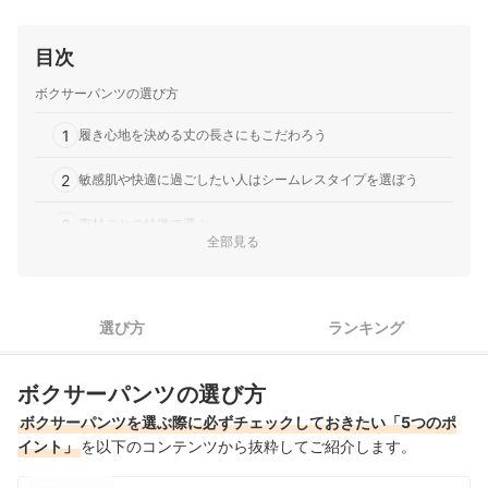
目次
ボクサーパンツの選び方
1
履き心地を決める丈の長さにもこだわろう
2
敏感肌や快適に過ごしたい人はシームレスタイプを選ぼう
3
素材ごとの特徴で選ぶ
全部見る
吸水パッド＋消臭機能があれば、外出時も安心して過ごしやす
4
い
5
選び方
ランキング
無地・ブランドロゴ・総柄など自分に合うデザインを選ぼう
おしゃれなボクサーパンツ全29商品おすすめ人気ランキング
ボクサーパンツの選び方
おしゃれなボクサーパンツの売れ筋ランキングもチェック！
ボクサーパンツを選ぶ際に必ずチェックしておきたい「5つのポ
イント」
を以下のコンテンツから抜粋してご紹介します。