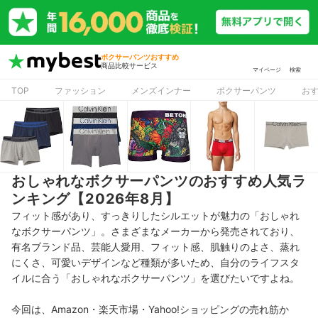
ボクサーパンツおすすめ
商品比較サービス
マイページ
検索
TOP
ファッション
メンズインナー
ボクサーパンツ
お
おしゃれなボクサーパンツのおすすめ人気ラ
ンキング【2026年8月】
フィット感があり、すっきりしたシルエットが魅力の「おしゃれ
なボクサーパンツ」。さまざまなメーカーから発売されており、
有名ブランド品、芸能人愛用、フィット感、肌触りのよさ、蒸れ
にくさ、可愛いデザインなど種類が多いため、自分のライフスタ
イルに合う「おしゃれなボクサーパンツ」を選びたいですよね。
今回は、Amazon・楽天市場・Yahoo!ショッピングの売れ筋か