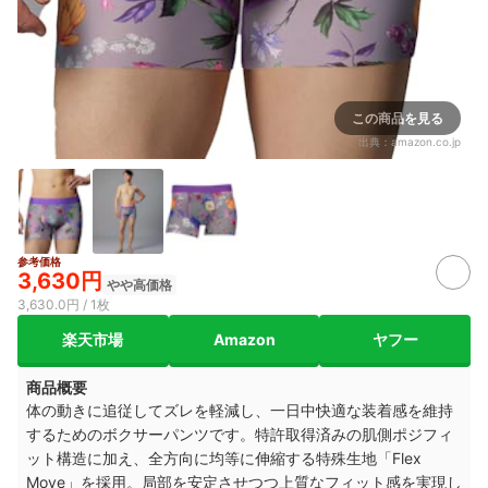
この商品を見る
出典：
amazon.co.jp
参考価格
3,630円
やや高価格
3,630.0円 / 1枚
楽天市場
Amazon
ヤフー
商品概要
体の動きに追従してズレを軽減し、一日中快適な装着感を維持
するためのボクサーパンツです。特許取得済みの肌側ポジフィ
ット構造に加え、全方向に均等に伸縮する特殊生地「Flex
Move」を採用。局部を安定させつつ上質なフィット感を実現し