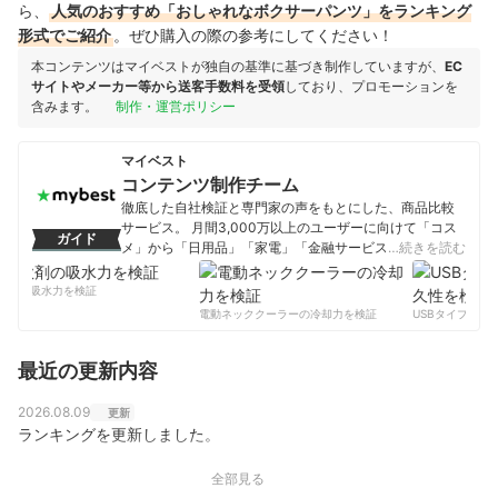
ら、
人気のおすすめ「おしゃれなボクサーパンツ」をランキング
形式でご紹介
。ぜひ購入の際の参考にしてください！
本コンテンツはマイベストが独自の基準に基づき制作していますが、
EC
サイトやメーカー等から送客手数料を受領
しており、プロモーションを
含みます。
制作・運営ポリシー
マイベスト
コンテンツ制作チーム
徹底した自社検証と専門家の声をもとにした、商品比較
サービス。 月間3,000万以上のユーザーに向けて「コス
ガイド
メ」から「日用品」「家電」「金融サービス」まで、ベ
…続きを読む
ストな商品を選んでもらうために、毎日コンテンツを制
作中。
剤の吸水力を検証
コンテンツ制作チームのプロフィール
電動ネッククーラーの冷却力を検証
USBタイプCケー
最近の更新内容
2026.08.09
更新
ランキングを更新しました。
全部見る