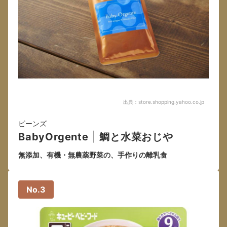
出典：
store.shopping.yahoo.co.jp
ビーンズ
BabyOrgente
|
鯛と水菜おじや
無添加、有機・無農薬野菜の、手作りの離乳食
No.3