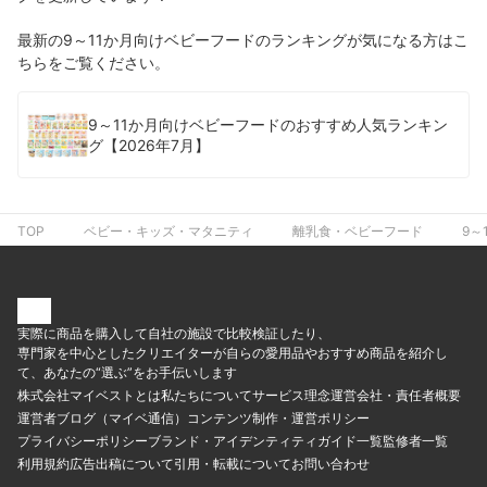
最新の9～11か月向けベビーフードのランキングが気になる方はこ
ちらをご覧ください。
9～11か月向けベビーフードのおすすめ人気ランキン
グ【2026年7月】
TOP
ベビー・キッズ・マタニティ
離乳食・ベビーフード
9～
実際に商品を購入して自社の施設で比較検証したり、
専門家を中心としたクリエイターが自らの愛用品やおすすめ商品を紹介し
て、あなたの“選ぶ”をお手伝いします
株式会社マイベストとは
私たちについて
サービス理念
運営会社・責任者概要
運営者ブログ（マイベ通信）
コンテンツ制作・運営ポリシー
プライバシーポリシー
ブランド・アイデンティティ
ガイド一覧
監修者一覧
利用規約
広告出稿について
引用・転載について
お問い合わせ