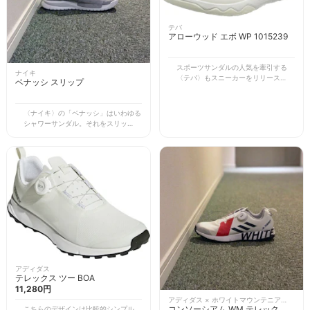
テバ
アローウッド エボ WP 1015239
スポーツサンダルの人気を牽引する
ナイキ
〈テバ〉もスニーカーをリリースして
ベナッシ スリップ
います。サンダルと同じく、ベルクロ
式のストラップで固定する仕様がイー
ジーな着脱とアジャスタブルなフィッ
〈ナイキ〉の「ベナッシ」はいわゆる
ト感を両立。シンプルなデザインで幅
シャワーサンダル。それをスリッポン
広いコーディネートに合わせることが
タイプのスニーカーにアレンジしたの
できます。 防水透湿素材の「TIDEシ
がこのモデルです。大きなロゴは踏襲
ール」をライニングに使用し、全天候
しつつ、アッパーと同色にすることで
型に仕上げいているのも特徴的。モデ
主張を抑えたバランスが絶妙。コーデ
ル名の ”WP” は ”ウォータープルーフ”
ィネートに取り入れやすい面持ちに仕
であることを示してします。見た目は
上がっています。 スポーツサンダル
都会的ですが、アウトドアシーンでも
がベースということで、履き心地は快
使用できる機能的な逸品です。
適。ただし、甲の部分が少しワイドな
印象なので、好き嫌いは分かれるかも
しれません。そうは言ってもそこまで
ボリュームがあるわけではないので、
個人的にはあまり気になりませんが。
機能面で特徴的なのは、スリッポン仕
様でありながら履き口のフィット感が
アディダス
テレックス ツー BOA
高いため安定性があること。また、ソ
11,280円
フトな触感なので心地良い着用感で
す。さらに、かかとを踏んでミュール
アディダス × ホワイトマウンテニアリン
グ
コンソーシアム WM テレックス 2
こちらのデザインは比較的シンプル