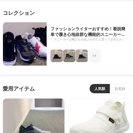
コレクション
ファッションライターおすすめ！着脱簡
単で履き心地抜群な機能的スニーカー10
選
スニーカーは靴ひもを結ぶものだと思ってませんか？
私も以前はそれが当たり前だと思い込んでいました
が、靴ひもを結ぶ必要がないスニーカーを使うように
なって外出するのがラクになりました。今では、スニ
+7
ーカーを選ぶ重要な基準が “着脱が簡単かどうか” で
す。 ちょっと近所のコンビニなどへ買い物に行く際は
もちろん、座るスペースがない飲食店の入退店時な
ど、脱着がイージーというだけで出掛けるのが億劫で
はなくなります。 さらに、両手が塞がっているような
時でもワンタッチで脱ぐことができて便利。保育園の
送り迎えで靴を脱ぐ必要があるパパやママも助けてく
愛用アイテム
れます。 履いたり脱いだりやしやすい代表的なスニー
人気順
新着順
カーはスリッポンタイプですが、ローテク系のスリッ
ポンタイプはフィット感の面で少し難アリ。 そこで今
回は、着脱が容易なだけでなくフィット感にも優れて
いる機能的なスニーカーに絞ってセレクトしました。
ぜひとも活用して、日常生活をいっそう快適にブラッ
シュアップしてください！