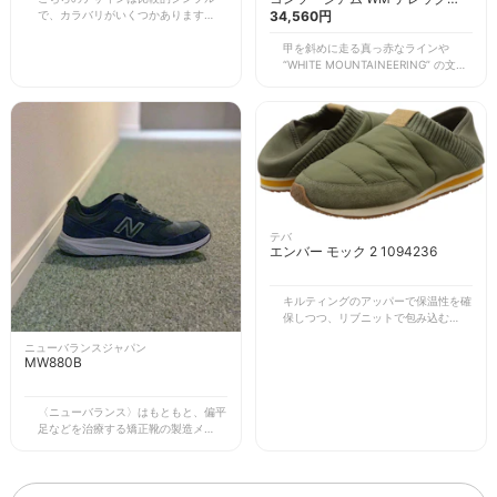
状にして履ける2WAY仕様も便利。飛
BOA
34,560円
で、カラバリがいくつかありますが、
行機などでの長距離移動時にも重宝し
ホワイトのワントーンはかなりミニマ
ます。
甲を斜めに走る真っ赤なラインや
ルな仕上がりです。 白スニーカーと
“WHITE MOUNTAINEERING” の文字
してコーディネートのクリーンなアク
がインパクトを放つコラボスニーカ
セントとして活用するのがおすすめ。
ー。どこかレトロなムードが今のトレ
品のあるカジュアルスタイルにも難な
ンドにもマッチしています。 ホワイ
くなじみます。 アッパーはかなりソ
トがベースなのでクリーンな抜け感が
フトなタッチなのですが、タンは上質
ありますが、それ以上にインパクトが
なレザー製。高級感を放っているもの
強力。コーディネートのスパイスとし
の、最初は足当たりが少し固いので、
て打ってつけです。モノトーン基調の
気になる方は試着をしてから購入する
シンプルなスタイリングのアクセント
のがベストです。 24.０cmからの展
として活用するのが私の定番です。
開ですので、サイズ感が合う女性にも
「BOAシステム」を搭載しているた
おすすめです。
テバ
め、脱ぎ履きはかなり容易。外側にズ
エンバー モック 2 1094236
ラしてセットされたダイヤルがデザイ
ン上のポイントにもなっています。
モノトーンのタイプもラインナップさ
キルティングのアッパーで保温性を確
れていますので、汎用性という意味で
保しつつ、リブニットで包み込むよう
はそちらがおすすめ。さらに、同じコ
なフィット感も融合。”ヴィンテージ
ニューバランスジャパン
ラボコレクションから新しいモデルも
キャンプ” が着想元というデザイン
MW880B
誕生していますので、気になったら検
は、レトロなテイストがトレンドとな
索してみてください。
っている今シーズンの気分ともマッチ
しています。 かかとを折りたたむこ
〈ニューバランス〉はもともと、偏平
とでクロッグサンダルのように履ける
足などを治療する矯正靴の製造メーカ
2WAY仕様も便利。冬のワンマイルス
ーとして創業しました。そうしたブラ
タイル、長距離移動の際、アウトドア
ンドの起源を履く度に思い出してしま
で温まりながら寛ぎたいときなどにリ
うほど快適な履き心地の逸足です。
ラックスできて重宝します。 オリー
ウォーキング用スニーカーの最上級モ