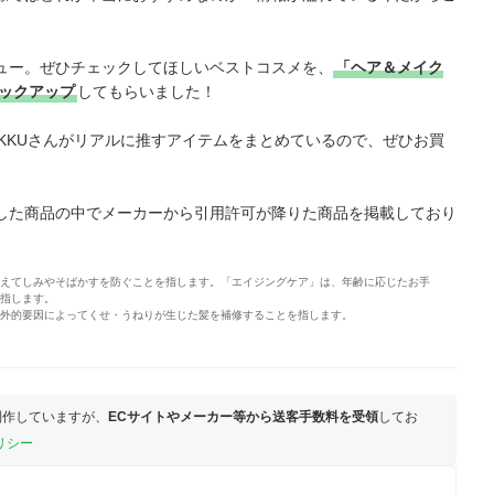
ュー。ぜひチェックしてほしいベストコスメを、
「ヘア＆メイク
ピックアップ
してもらいました！
IKKUさんがリアルに推すアイテムをまとめているので、ぜひお買
した商品の中でメーカーから引用許可が降りた商品を掲載しており
えてしみやそばかすを防ぐことを指します。「エイジングケア」は、年齢に応じたお手
指します。
外的要因によってくせ・うねりが生じた髪を補修することを指します。
制作していますが、
ECサイトやメーカー等から送客手数料を受領
してお
リシー