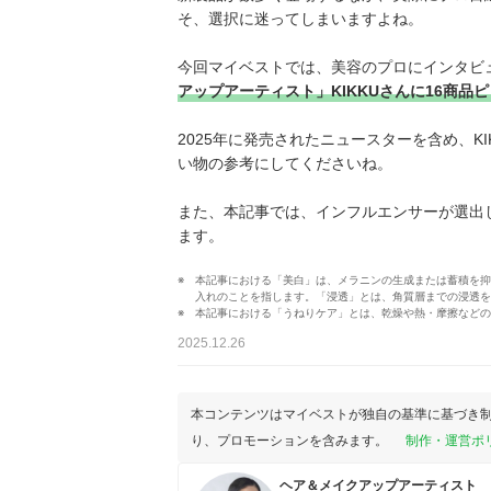
そ、選択に迷ってしまいますよね。
今回マイベストでは、美容のプロにインタビ
アップアーティスト」KIKKUさんに16商品
2025年に発売されたニュースターを含め、K
い物の参考にしてくださいね。
また、本記事では、インフルエンサーが選出
ます。
本記事における「美白」は、メラニンの生成または蓄積を抑
入れのことを指します。「浸透」とは、角質層までの浸透を
本記事における「うねりケア」とは、乾燥や熱・摩擦などの
2025.12.26
本コンテンツはマイベストが独自の基準に基づき
り、プロモーションを含みます。
制作・運営ポ
ヘア＆メイクアップアーティスト