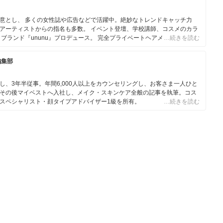
意とし、 多くの女性誌や広告などで活躍中。絶妙なトレンドキャッチ力
アーティストからの指名も多数。 イベント登壇、学校講師、コスメのカラ
ブランド『ununu』プロデュース。 完全プライベートヘアメイクサロン
…続きを読む
UM』をオープン。 ママとキッズのための撮影会イベント『mum.studio』主催。
ANTHEMUM』設立。
編集部
、3年半従事。年間6,000人以上をカウンセリングし、お客さま一人ひと
その後マイベストへ入社し、メイク・スキンケア全般の記事を執筆。コス
スペシャリスト・顔タイプアドバイザー1級を所有。
…続きを読む