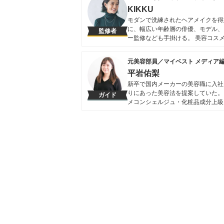
KIKKU
モダンで洗練されたヘアメイクを得
に、幅広い年齢層の俳優、モデル、
監修者
ー監修なども手掛ける。 美容コスメ
『ATELIER CHRYSANTHEM
ヘアメイクプロダクション『CHRYS
元美容部員／マイベスト メディア
KIKKUのプロフィール
平岩佑梨
新卒で国内メーカーの美容職に入社し
りにあった美容法を提案していた。
ガイド
メコンシェルジュ・化粧品成分上級
平岩佑梨のプロフィール