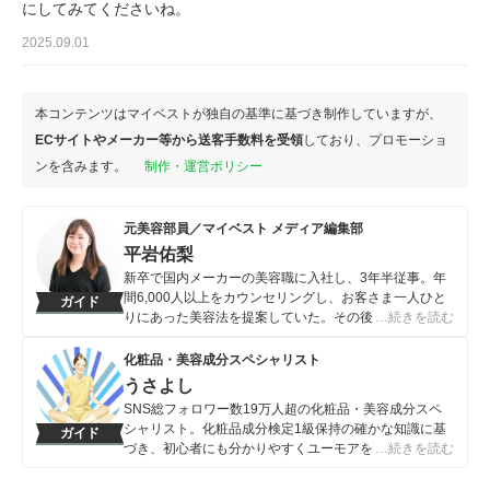
にしてみてくださいね。
2025.09.01
本コンテンツはマイベストが独自の基準に基づき制作していますが、
ECサイトやメーカー等から送客手数料を受領
しており、プロモーショ
ンを含みます。
制作・運営ポリシー
元美容部員／マイベスト メディア編集部
平岩佑梨
新卒で国内メーカーの美容職に入社し、3年半従事。年
間6,000人以上をカウンセリングし、お客さま一人ひと
ガイド
りにあった美容法を提案していた。その後マイベストへ
…続きを読む
入社し、メイク・スキンケア全般の記事を執筆。コスメ
コンシェルジュ・化粧品成分上級スペシャリスト・顔タ
化粧品・美容成分スペシャリスト
イプアドバイザー1級を所有。
うさよし
平岩佑梨のプロフィール
SNS総フォロワー数19万人超の化粧品・美容成分スペ
シャリスト。化粧品成分検定1級保持の確かな知識に基
ガイド
づき、初心者にも分かりやすくユーモアを交えてスキン
…続きを読む
ケア情報を発信。その専門性と独自性には業界内のファ
ンも多い。 SNS上だけでなく、雑誌への寄稿・化粧品