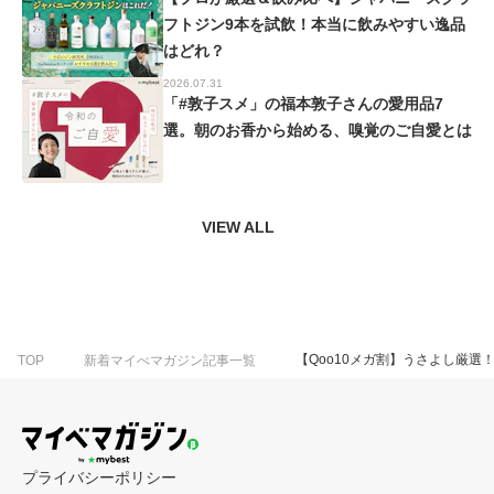
フトジン9本を試飲！本当に飲みやすい逸品
はどれ？
2026.07.31
「#敦子スメ」の福本敦子さんの愛用品7
選。朝のお香から始める、嗅覚のご自愛とは
VIEW ALL
【Qoo10メガ割】うさよし厳選！
TOP
新着マイべマガジン記事一覧
プライバシーポリシー