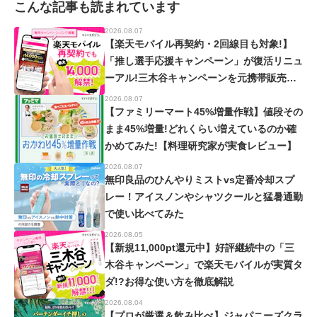
こんな記事も読まれています
2026.08.07
【楽天モバイル再契約・2回線目も対象!】
「推し選手応援キャンペーン」が復活リニュ
ーアル!三木谷キャンペーンを元携帯販売員
が徹底解説!【楽天イーグルス・ヴィッセル
2026.08.07
神戸】
【ファミリーマート45%増量作戦】値段その
まま45%増量!どれくらい増えているのか確
かめてみた!【料理研究家が実食レビュー】
2026.08.07
無印良品のひんやりミストvs定番冷却スプ
レー！アイスノンやシャツクールと猛暑通勤
で使い比べてみた
2026.08.05
【新規11,000pt還元中】好評継続中の「三
木谷キャンペーン」で楽天モバイルが実質タ
ダ!?お得な使い方を徹底解説
2026.08.04
【プロが厳選＆飲み比べ】ジャパニーズクラ