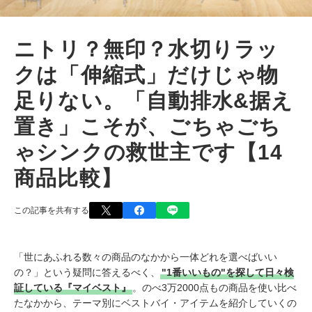
ニトリ？無印？水切りラッ
クは「伸縮式」だけじゃ物
足りない。「自動排水&据え
置き」こそが、ごちゃごち
ゃシンクの救世主です【14
商品比較】
この記事を共有する
「世にあふれる数々の商品のなかから一体どれを選べばいい
の？」という疑問に答えるべく、
"1番いいもの"を探して日々検
証している『マイベスト』
。のべ3万2000点もの商品を使い比べ
たなかから、テーマ別にベストバイ・アイテムを紹介していくの