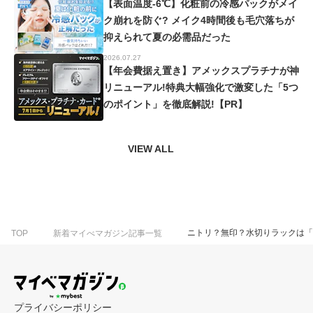
【表面温度-6℃】化粧前の冷感パックがメイ
ク崩れを防ぐ? メイク4時間後も毛穴落ちが
抑えられて夏の必需品だった
2026.07.27
【年会費据え置き】アメックスプラチナが神
リニューアル!特典大幅強化で激変した「5つ
のポイント」を徹底解説!【PR】
VIEW ALL
ニトリ？無印？水切りラックは「
TOP
新着マイべマガジン記事一覧
プライバシーポリシー