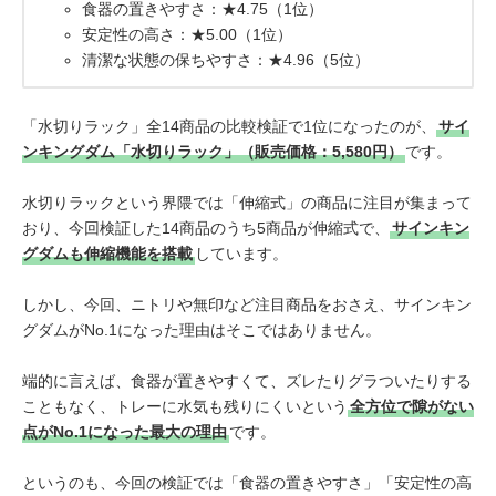
食器の置きやすさ：★4.75（1位）
安定性の高さ：★5.00（1位）
清潔な状態の保ちやすさ：★4.96（5位）
「水切りラック」全14商品の比較検証で1位になったのが、
サイ
ンキングダム「水切りラック」（販売価格：5,580円）
です。
水切りラックという界隈では「伸縮式」の商品に注目が集まって
おり、今回検証した14商品のうち5商品が伸縮式で、
サインキン
グダムも伸縮機能を搭載
しています。
しかし、今回、ニトリや無印など注目商品をおさえ、サインキン
グダムがNo.1になった理由はそこではありません。
端的に言えば、食器が置きやすくて、ズレたりグラついたりする
こともなく、トレーに水気も残りにくいという
全方位で隙がない
点がNo.1になった最大の理由
です。
というのも、今回の検証では「食器の置きやすさ」「安定性の高