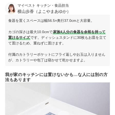
マイベスト キッチン・食品担当
横山歩香（よこやまあゆか）
食器を置くスペースは幅56.5×奥行37.0cmと大容量。
カゴの深さは最大10.0cmで
家族4人分の食器を余裕を持って
置けるサイズ
です。ディッシュスタンドに30枚もお皿を立て
て置けるため、重ねずに置けます。
付属のカトラリーポケットにフライ返しやお玉は入りません
が、カトラリーや包丁は寝かせて乾かせますよ。
我が家のキッチンには置けないかも…な人には別の方
法もあります