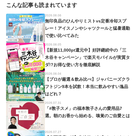
こんな記事も読まれています
2026.08.06
無印良品のひんやりミストvs定番冷却スプ
レー！アイスノンやシャツクールと猛暑通勤
で使い比べてみた
2026.08.05
【新規11,000pt還元中】好評継続中の「三
木谷キャンペーン」で楽天モバイルが実質タ
ダ!?お得な使い方を徹底解説
2026.08.04
【プロが厳選＆飲み比べ】ジャパニーズクラ
フトジン9本を試飲！本当に飲みやすい逸品
はどれ？
2026.07.31
「#敦子スメ」の福本敦子さんの愛用品7
選。朝のお香から始める、嗅覚のご自愛とは
2026.07.27