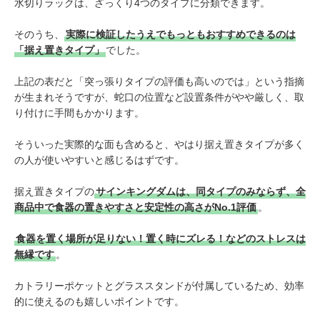
水切りラックは、ざっくり4つのタイプに分類できます。
そのうち、
実際に検証したうえでもっともおすすめできるのは
「据え置きタイプ」
でした。
上記の表だと「突っ張りタイプの評価も高いのでは」という指摘
が生まれそうですが、蛇口の位置など設置条件がやや厳しく、取
り付けに手間もかかります。
そういった実際的な面も含めると、やはり据え置きタイプが多く
の人が使いやすいと感じるはずです。
据え置きタイプの
サインキングダムは、同タイプのみならず、全
商品中で食器の置きやすさと安定性の高さがNo.1評価
。
食器を置く場所が足りない！置く時にズレる！などのストレスは
無縁です
。
カトラリーポケットとグラススタンドが付属しているため、効率
的に使えるのも嬉しいポイントです。