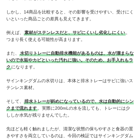
しかし、14商品を比較すると、その影響を受けやすい、受けにく
いといった商品ごとの差異も見えてきます。
例えば、
素材がステンレスだと、サビにくいし劣化しにくい
。
つまり長く使える可能性が高まります。
また、
水切りトレーに自動排水機能があるものは、水が溜まらな
いので水垢やカビといった汚れに強い。そのため、お手入れもラ
ク
になります。
サインキングダムの水切りは、本体と排水トレーはサビに強いス
テンレス素材。
そして、
排水トレーが斜めになっているので、水は自動的にシン
クまで流れます
。実際に200mLの水を流しても、トレーには少
ししか水気が残りませんでした。
先ほども軽く触れましたが、清潔な状態の保ちやすさと
食器の置
きやすさを両立しているのは、今回の検証ではサインキングダム