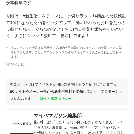
が本特集です。
今回は「#新生活」をテーマに、水切りラック14商品の比較検証
で1位になった商品をピックアップ。洗い終わったお皿をたっぷ
り載せられて、ぐらつかない！おまけに清潔も保ちやすいとい
う、まさにシンクの救世主。要注目ですよ！
本コンテンツの情報は公開時点（2025年4月10日）のマイベストの情報をもとに執
筆しております。また、本コンテンツ内の価格情報はすべて税込みで表記しており
ます。
2025.04.14
本コンテンツはマイベストが独自の基準に基づき制作していますが、
ECサイトやメーカー等から送客手数料を受領
しており、プロモーショ
ンを含みます。
制作・運営ポリシー
マイベマガジン編集部
世の中には「まだ知らない良いもの」がたくさん。マイ
ベマガジン編集部は、商品比較サービス「マイベスト」
の情報をベースに、知ると暮らしがより便利になるアイ
…続きを読む