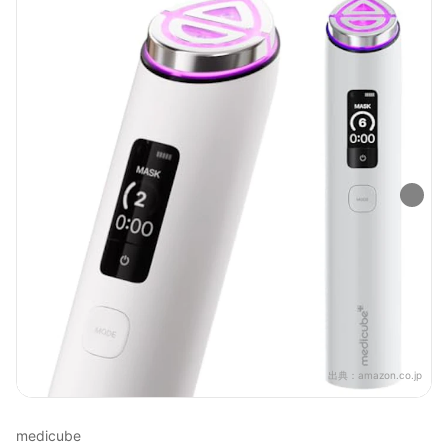
出典：
amazon.co.jp
medicube