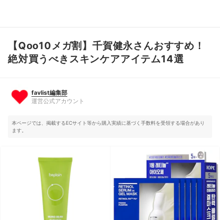
【Qoo10メガ割】千賀健永さんおすすめ！
favlist編集部
運営公式アカウント
絶対買うべきスキンケアアイテム14選
favlist編集部
運営公式アカウント
本ページでは、掲載するECサイト等から購入実績に基づく手数料を受領する場合があり
ます。