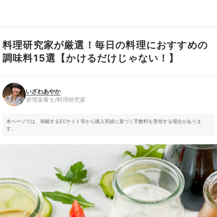
料理研究家が厳選！毎日の料理におすすめの
いざわあやか
管理栄養士/料理研究家
調味料15選【かけるだけじゃない！】
いざわあやか
管理栄養士/料理研究家
本ページでは、掲載するECサイト等から購入実績に基づく手数料を受領する場合がありま
す。