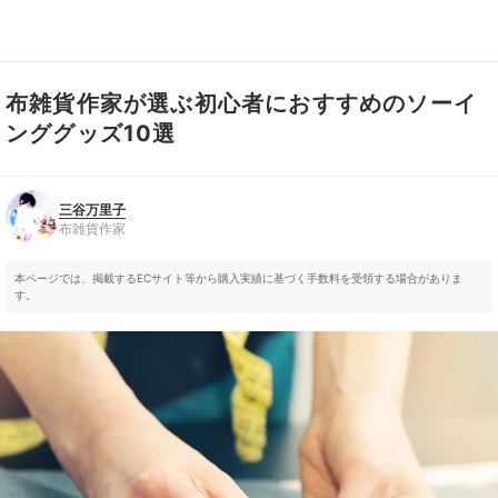
布雑貨作家が選ぶ初心者におすすめのソーイ
三谷万里子
布雑貨作家
ンググッズ10選
三谷万里子
布雑貨作家
本ページでは、掲載するECサイト等から購入実績に基づく手数料を受領する場合がありま
す。