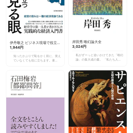
岸田秀 唯幻論大全
伊丹敬之 ビジネス現場で役立つ
3,024円
経済を見る眼
1,944円
私がずーっと追いかけてきた「唯幻
知ったかぶりで恥をかく前に、覚え
論」の集大成の書。 「私たち人間
ていなくても役に立ちます。著者で
の本脳は壊れてしまっている。だか
ある伊丹氏の書は何冊か読ませてい
ら直接外の世界と接することはでき
ただいています。共感する部分、な
ない。私たちが接している全てのも
るほどと思う部分が非常に多いので
の、社会や国家、神に至るまで、す
す。 そんな私を知ってか知らず
べて頭の中で作られた幻想である。
か、この本は、経済の疑問にわかり
自分（自我）までも」。 フロイト
やすく解説を加えています。目から
を師と仰ぐ岸田氏が提唱する「唯幻
鱗もありますし、知識の補強や確認
論」の骨格です。この唯幻論を集大
にも力を与えてくれます。
成する「サピエンス全史」とも通底
する、やはり目から鱗の1冊。