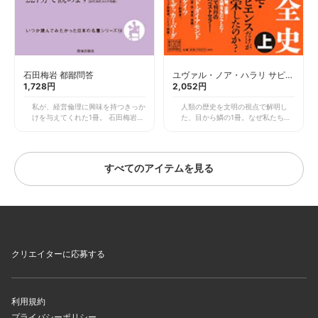
石田梅岩 都鄙問答
ユヴァル・ノア・ハラリ サピエ
1,728円
ンス全史
2,052円
私が、経営倫理に興味を持つきっか
人類の歴史を文明の視点で解明し
けを与えてくれた1冊。 石田梅岩。
た、目から鱗の1冊。なぜ私たち人
最近少しは名前を聞くようになりま
類が繁栄するに至ったのか、7億年
したが、まだまだ知らない方が多い
前に起きた認知革命から説き起こす
のではないでしょうか。 江戸時
人類の歴史。抽象化する思考が協働
代、大阪の思想家・石田梅岩は京都
を可能にし、神を生み出し、農業革
すべてのアイテムを見る
の呉服問屋に奉公に出ますが、やが
命や産業革命をなしとげました。
て学問を志します。自ら塾を開き、
現代の科学技術の発展は、AIを生み
庶民に町人としての本分を説きま
出し生命をも作るまでになりました
す。その思想を問答形式に収めたも
が、さて我々の文明はどこに向か
のがこの本です。
い、幸せをもたらすことができるの
でしょうか。最近読んだ本の中で、
最も示唆にあふれる1冊です。
クリエイターに応募する
利用規約
プライバシーポリシー