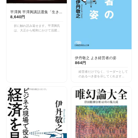
平澤興 平澤興講話選集「生きる
力」
8,640円
折に触れ読み返せます。平澤興氏
は、大正から昭和にかけて活躍した
医師です。京都大学の学長など要職
を歴任しています。 この本は、氏
が行った多くの講演の中の一部をま
とめたものです（だろうと思いま
す）。講演ということもあり、具体
伊丹敬之 よき経営者の姿
的事例を交えてわかりやすく、人間
864円
について、生き方について解説して
くれています。生き方の辞典みたい
経営者だけでなく、リーダーとして
に使えます。
のあるべき姿を示してくれます。伊
丹氏は「経営学とは、人間の学問で
ある」といいます。経営者はそれを
体現することを目指さなければなら
ないと私は考えます。 氏はこの本
の中で、具体的かつ理論的に目指す
べき経営者の姿を示しています。そ
れは人間の学問であるゆえに、私た
ちすべてに求められる姿なのです。