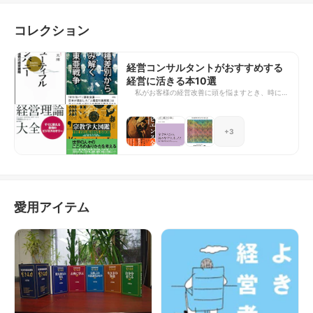
コレクション
経営コンサルタントがおすすめする
経営に活きる本10選
私がお客様の経営改善に頭を悩ますとき、時に問
題の根本への気づきを、時に私自身への警鐘を与
えてくれる本たちです。 いわゆるハウツー本は
一冊もありません。経営も人生も人が成すもの。
+3
「精神の根幹」こそが大切、そんなことを教えて
くれる必携の書です。
愛用アイテム