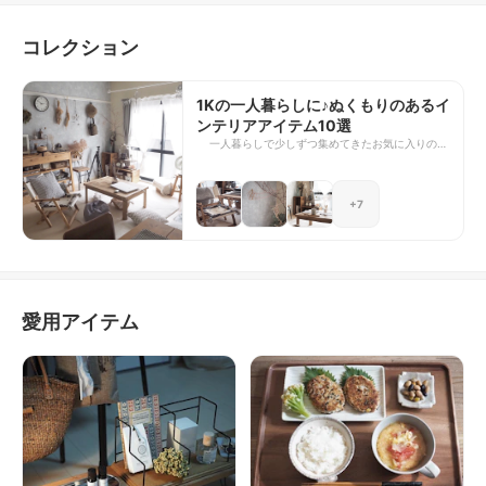
コレクション
1Kの一人暮らしに♪ぬくもりのあるイ
ンテリアアイテム10選
一人暮らしで少しずつ集めてきたお気に入りのア
イテムたちを紹介していきます。デザイン製がい
いのはもちろん、使い勝手やコスパの面でも納得
のいったものたちばかりを揃えました。 これか
+7
ら一人暮らしを始める学生さんや新社会人のみな
さん、自分の部屋をできるだけ予算を抑えてコー
ディネートしていきたい、という方に見ていただ
けたらうれしいです。
愛用アイテム