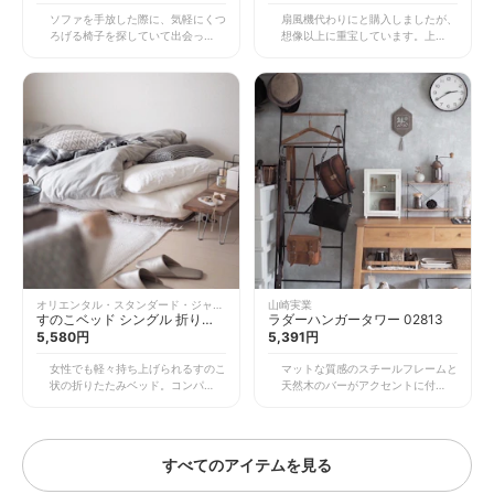
ソファを手放した際に、気軽にくつ
扇風機代わりにと購入しましたが、
ろげる椅子を探していて出会ったも
想像以上に重宝しています。上下左
の。アウトドア用ならではの折りた
右の同時首振り機能付きなので、部
たみができ、狭い部屋でも場所を取
屋の空気をうまく循環させ室温を保
らず収納できるので掃除も楽ちん。
ってくれてエアコンの電気代節約に
ローチェアなので圧迫感もありませ
つながります。 梅雨時期などの洗
ん。 重量3kgほどなので移動も
濯物の部屋干し乾燥にもおすすめで
軽々、80kgの重さまで耐えられま
す。一人暮らしで部屋干しが多いた
す。似たデザインのものをよく見か
め、とても助かっています。さらに
けますが、背もたれの傾き加減と、
リモコン、タイマー付きなので就寝
脚部分の安定感で選びました。 天
時や外出時にも便利！暑くて寝苦し
然木のぬくもりと肘掛けの部分に刻
いときにもお世話になっています。
印されたブランドロゴがかっこいい
なんといってもこの丸くてかわいら
アイテムです。少し軋みますが、安
しいフォルムに惹かれましたが、見
定感があるのでリラックスして座る
た目以上の働きをしてくれるので悩
ことができ、重宝しています。
んでいるかたは必見です。
オリエンタル・スタンダード・ジャパ
山崎実業
ン
すのこベッド シングル 折りた
ラダーハンガータワー 02813
たみ
5,580円
5,391円
女性でも軽々持ち上げられるすのこ
マットな質感のスチールフレームと
状の折りたたみベッド。コンパクト
天然木のバーがアクセントに付いた
なので場所を取らず、布団と同じよ
ラダーハンガー。なんといっても立
うに低くて縦の空間を使わないの
てかけるだけで使えるので、狭いお
で、圧迫感がなく部屋を広く見せる
部屋でも大活躍です。 洋服やスト
ことができます。 一般的なベッド
ールなどの一時置きに便利なのと、
すべてのアイテムを見る
だと床の掃除や布団やマットレスの
私はS字フックを使ってバッグの見
手入れが面倒ですが、すのこベッド
せる収納として使っています。ホワ