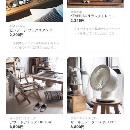
佐藤商事
KEVNHAUN ランチトレイL
KDS.177-L
2,346円
TJM interior
今まではリネン素材のランチョンマ
ビンテージ ブックスタンド
ットを使っていましたが、こまめに
2,200円
洗わなければならないのと染みが落
ちなくなってしまうところが難点で
天然木とアイアンの組み合わせがシ
した。こちらは食器によく使われる
ンプルですが、計算されたようなフ
アカシア製のトレイで、水拭きや水
レームの形状に惹かれました。マッ
洗いができ清潔に保てます。 さら
トな質感のアイアンはよりヴィンテ
にキッチンで盛り付けたお皿を並べ
ージ感を引き立たせていてお気に入
てそのまま運び、食べ終わったらま
りです。 枕元に置いて、お気に入
たそのまま運べばいいので楽ちんで
りの写真誌やインテリア本などがす
す。本物の木材を使用しているだけ
ぐに手に取れるようにしています。
あって安っぽくなくしっかりしてい
小ぶりなサイズなので圧迫感もなく
るので、長く使える商品だと思いま
気軽に取り入れられます。 机の上
す。 こちらも私の好みですが、端
がどことなく寂しい、CDや文庫本
にブランドロゴが刻印してあるとこ
の収納に悩んでいる、そんな方にお
ろがお気に入りです。
すすめのアイテムです。
キャプテンスタッグ
プラスマイナスゼロ
アウトドアチェア UP-1041
サーキュレーター XQS-C311
6,506円
8,800円