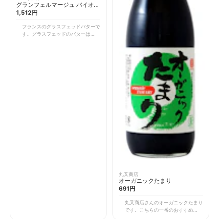
グランフェルマージュ バイオ・
グラスフェッドバター 無塩
1,512円
フランスのグラスフェッドバターで
す。グラスフェッドのバターはたく
さんの種類があり、香りや風味が苦
手なものが多かったりしますが、こ
ちらはすごく美味しく深いコクと味
わいがあります。 話題のバターコ
ーヒーや、パン・お料理に使うな
ど、とても重宝しています。美しく
ありたい方や乳製品が大好きな方に
おすすめしたい一品です。バターや
乳製品が好きな方は我慢するのでは
なく、質のいいものを取り入れてみ
ましょう。
丸又商店
オーガニックたまり
691円
丸又商店さんのオーガニックたまり
です。こちらの一番のおすすめポイ
ントはグルテンを含んでいないとい