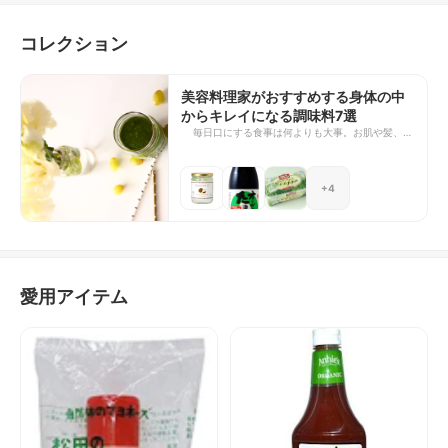
コレクション
美容料理家がおすすめする身体の中
からキレイになる調味料7選
毎日口にする食事は何よりも大事。お肌や髪、体
も全て自分が口にした食べ物からできています。
本物と偽物の食品が入り混じっていて、何がいい
のかわからなくなることもあるかと思います。
+4
実際に私が使っている、体の中から美しくなれる
おすすめの調味料をご紹介していきます。アレル
ギーやアトピーなどでお悩みの方や、いつまでも
美しくありたい方に、ご覧いただけたら嬉しいで
す。
愛用アイテム