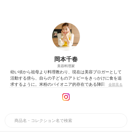
岡本千春
美容料理家
幼い頃から祖母より料理教わり、現在は美容ブロガーとして
活動する傍ら、自らの子どものアトピーをきっかけに食を追
求するように。米粉のパイオニア的存在である陣田靖子氏の
全部見る
元で学び、「日本リビングビューティー協会」の「ローフー
ドマイスター」を取得。 現在「ChiHa beauty kitchen」を主
宰。ELLE gourmetや他メディアへの多数のレシピ提供や料
理イベント、講演、コラボイベント等、精力的に活動中。広
島県出身。