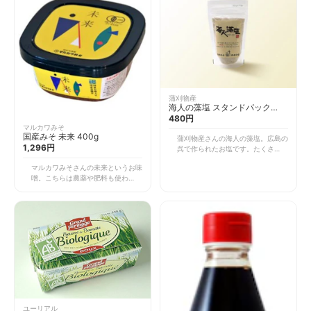
ズです。子どもたちも大好きなマヨ
ネーズ、いいものを使ってあげたい
ですよね。 そのまま野菜などにつ
けて食べるのはもちろん、ガーリッ
クパウダーやマスタードなどを入れ
てドレッシングにしても美味しいで
すよ。
蒲刈物産
海人の藻塩 スタンドパック
100g
480円
マルカワみそ
国産みそ 未来 400g
蒲刈物産さんの海人の藻塩。広島の
1,296円
呉で作られたお塩です。たくさんお
塩にも種類がありますが、こちらは
マルカワみそさんの未来というお味
海藻を使用して作った藻塩です。普
噌。こちらは農薬や肥料も使わな
通のお塩より、味がとてもまろやか
い、自然栽培で育てられた原料だけ
で美味しいのが特徴。お魚やお肉に
を使ったお味噌です。そして、還元
ひと振りすると、旨味が増します。
力のあるキパワーソルトが使用され
天ぷらなどにもおすすめ。 あとは
ていたりと、かなり珍しいお味噌。
オリーブオイル・レモン汁・こちら
原料一つ一つにこだわって作られて
のお塩でドレッシングにしても美味
います。味はコクや甘みが強くとて
しいです。旨味のある藻塩でお料理
も美味しいです。 お味噌汁にはも
がワンランクアップします！
ちろん、お料理の隠し味に使うのが
おすすめです。材料にこだわって作
られた本物のお味噌をぜひ試してみ
てくださいね。
ユーリアル