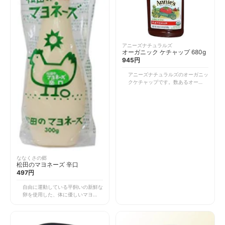
アニーズナチュラルズ
オーガニック ケチャップ 680g
945円
アニーズナチュラルズのオーガニッ
クケチャップです。数あるオーガニ
ックケチャップの中でもコク深くて
とても美味しいケチャップ。原料に
オーガニックのものを使用している
だけでなく、グルテンフリーで着色
料・防腐剤不使用なので、体にも優
しいです。もちろんヴィーガンで
す。 ハンバーグなどのソースやカ
レー、スープの隠し味にも◎。原料
の一つ一つにこだわっており、体の
中から美しくなりたい方にぴったり
ななくさの郷
松田のマヨネーズ 辛口
ですよ。
497円
自由に運動している平飼いの新鮮な
卵を使用した、体に優しいマヨネー
ズ。マヨネーズにもたくさん種類が
ありますが、米澤製油の圧搾一番な
たね油を使用するなど、原料の一つ
一つにこだわって作られたマヨネー