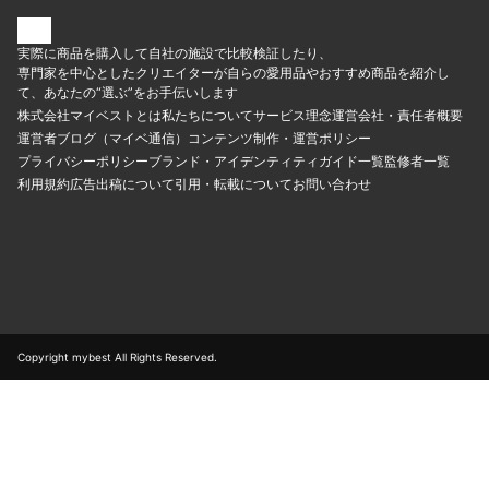
実際に商品を購入して自社の施設で比較検証したり、
専門家を中心としたクリエイターが自らの愛用品やおすすめ商品を紹介し
て、あなたの“選ぶ”をお手伝いします
株式会社マイベストとは
私たちについて
サービス理念
運営会社・責任者概要
運営者ブログ（マイベ通信）
コンテンツ制作・運営ポリシー
プライバシーポリシー
ブランド・アイデンティティ
ガイド一覧
監修者一覧
利用規約
広告出稿について
引用・転載について
お問い合わせ
Copyright mybest All Rights Reserved.