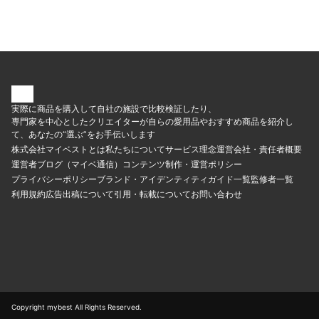
実際に商品を購入して自社の施設で比較検証したり、
専門家を中心としたクリエイターが自らの愛用品やおすすめ商品を紹介し
て、あなたの“選ぶ”をお手伝いします
株式会社マイベストとは
私たちについて
サービス理念
運営会社・責任者概要
運営者ブログ（マイベ通信）
コンテンツ制作・運営ポリシー
プライバシーポリシー
ブランド・アイデンティティ
ガイド一覧
監修者一覧
利用規約
広告出稿について
引用・転載について
お問い合わせ
Copyright mybest All Rights Reserved.