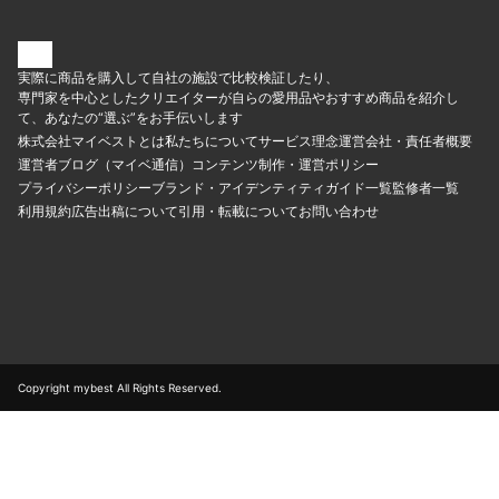
実際に商品を購入して自社の施設で比較検証したり、
専門家を中心としたクリエイターが自らの愛用品やおすすめ商品を紹介し
て、あなたの“選ぶ”をお手伝いします
株式会社マイベストとは
私たちについて
サービス理念
運営会社・責任者概要
運営者ブログ（マイベ通信）
コンテンツ制作・運営ポリシー
プライバシーポリシー
ブランド・アイデンティティ
ガイド一覧
監修者一覧
利用規約
広告出稿について
引用・転載について
お問い合わせ
Copyright mybest All Rights Reserved.