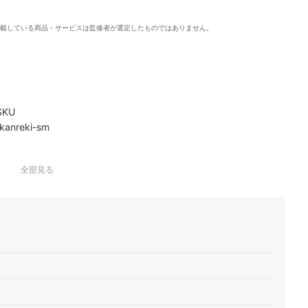
載している商品・サービスは監修者が選定したものではありません。
KU
nreki-sm
全部見る
】720ml
rmug-031x01
花壇｜100大輪ムーン2
ドフラワー付き写真立て｜27大輪ムーン2
0C
入り｜10700-1