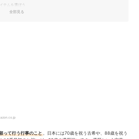
バス額入りタイプ｜BR8041
イテムを選ぼう
かわいい似顔絵｜119-130005
全部見る
う
0140n5-ya
｜静岡抹茶バウムクーヘンCHIYOの和
ギフトを贈ろう
キ10個入り
れサービスを利用しよう
もり - グランデ （お祝）
omakase-hanataba
キング
もチェック
ート
700
ック！
め合わせギフト
醸 祝い赤瓶 金箔入り
Yマザーフラワー｜KH0039
ー ガラスドーム
レーム
azon.co.jp
bun_oiw
｜ipfa175-naire
願って行う行事のこと
。日本には70歳を祝う古希や、88歳を祝う
ものがたり｜a20460-71