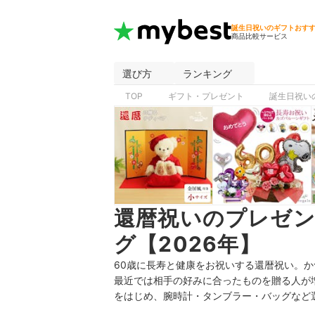
誕生日祝いのギフトおす
商品比較サービス
選び方
ランキング
TOP
ギフト・プレゼント
誕生日祝い
還暦祝いのプレゼ
グ【2026年】
60歳に長寿と健康をお祝いする還暦祝い。
最近では相手の好みに合ったものを贈る人が
をはじめ
、腕時計・タンブラー・バッグなど