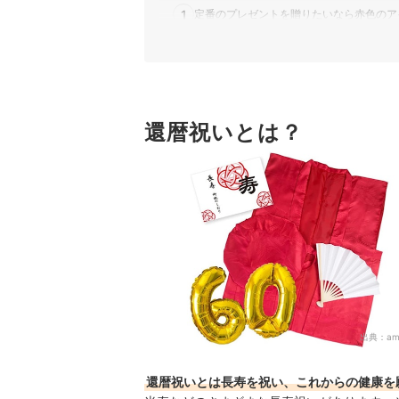
ボンズコネクト｜笑顔絵ポエム F6キャン
1
定番のプレゼントを贈りたいなら赤色のア
待人心｜似顔絵プレゼント「元気」を届ける
Spring CH｜ハーバリウム｜10000246
2
相手の性別に合わせてプレゼントを決めよ
ボンズコネクト｜似顔絵ポエムクロック｜ko
小柳津清一商店｜雅正庵byおやいづ製茶
3
特別な時間を過ごしてもらいたいなら体験
カームドン｜写真入り マグカップ
R.L waffle cake｜R.L｜ワッフルケー
4
特別感を演出したいならメッセージや名入
還暦祝いとは？
GROUND｜プリザーブドフラワー｜おま
プリティ マーメイド｜フルール・ド・レター｜
還暦祝いのプレゼント全35商品おすすめ人気ラン
土肥忠商店｜箸 一双 金華｜10341-5
相手の好みに合わせたプレゼント選びならこちら
天使のおくりもの｜乳酸菌スイーツアソ
はりま屋｜夫婦箸 箸 一双 星しぐれ｜10
還暦祝いのプレゼントの売れ筋ランキングもチェ
長崎カステラセンター心泉堂｜お菓子詰
エフコ｜賀寿のお祝いアレンジメント
絆を深める応援団｜名入れラベル酒 大吟
ボンズコネクト｜還暦ベアセット HAPP
IPFA｜天使が祈る プリザーブドフラワ
フランネリカ｜バラ ボックス フォトフ
出典：
am
カムカム｜似顔絵 還暦祝い ぶんころ｜sik_
IPFA｜プリザーブドフラワー キャンディポット
還暦祝いとは長寿を祝い、これからの健康を
エー・アイ｜タンブラー 箸 美濃焼 ＆藍 花