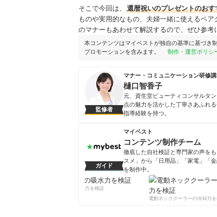
そこで今回は、
還暦祝いのプレゼントのおす
ものや実用的なもの、夫婦一緒に使えるペア
のマナーもあわせて解説するので、ぜひ参考
本コンテンツはマイベストが独自の基準に基づき
プロモーションを含みます。
制作・運営ポリシ
マナー・コミュニケーション研修講
樋口智香子
元、資生堂ビューティコンサルタン
点の魅力を活かした丁寧さあふれる
監修者
指導経験を持つ。
樋口智香子のプロフィール
マイベスト
コンテンツ制作チーム
徹底した自社検証と専門家の声をもと
スメ」から「日用品」「家電」「金
ガイド
を制作中。
コンテンツ制作チームのプロフ
柔軟剤の吸水力を検証
電動ネッククーラーの冷却力を検