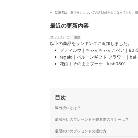
監修者は「選び方」についてのみ監修をおこなっており、掲
最近の更新内容
2026.02.12
追加
以下の商品をランキングに追加しました。
プティルウ｜ちゃんちゃんこべア｜80-S
regalo｜バルーンギフト フラワー｜bal-ka
花由｜そのままブーケ｜kisb0801
エー・アイ｜名入れ 蓋付き タンブラー
KYOETSU｜還暦ちゃんちゃんこセット
幻の酒｜記念日の新聞付き名入れ酒【十虹
ボンズコネクト｜似顔絵ポエム
目次
MIYABI｜八福タンブラーセット｜set-bee
FLEGRE｜プリザーブドフラワー 秘密の
還暦祝いとは？
プリザーブドフラワー 百花｜プリザーブ
THERMOS｜名入れタンブラー｜JDY-42
還暦祝いのプレゼントを贈る際のマナーは？
あさ開｜日本酒 飲み比べセット
還暦祝いのプレゼントの選び方
はりま屋｜一双 星しぐれ 女性用一膳 桐箱