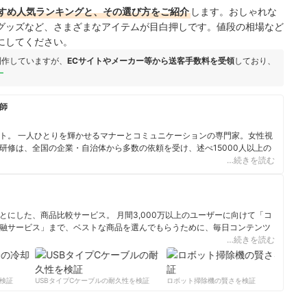
すめ人気ランキングと、その選び方をご紹介
します。
おしゃれな
グッズなど、さまざまなアイテムが目白押しです。値段の相場など
にしてください。
制作していますが、
ECサイトやメーカー等から送客手数料を受領
しており、
ー
師
ト。 一人ひとりを輝かせるマナーとコミュニケーションの専門家。女性視
研修は、全国の企業・自治体から多数の依頼を受け、述べ15000人以上の
…続きを読む
にした、商品比較サービス。 月間3,000万以上のユーザーに向けて「コ
融サービス」まで、ベストな商品を選んでもらうために、毎日コンテンツ
…続きを読む
ィール
証
USBタイプCケーブルの耐久性を検証
ロボット掃除機の賢さを検証
サー