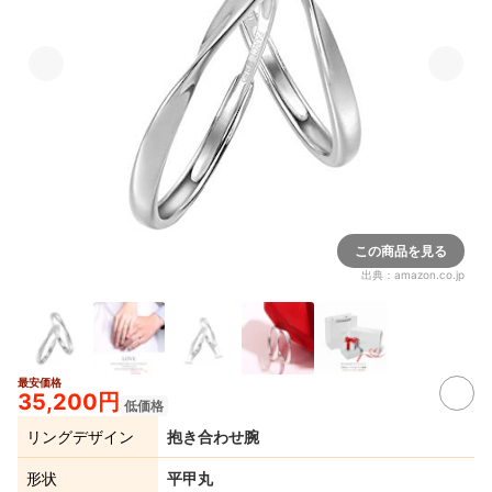
この商品を見る
出典：
amazon.co.jp
最安価格
35,200円
低価格
リングデザイン
抱き合わせ腕
形状
平甲丸