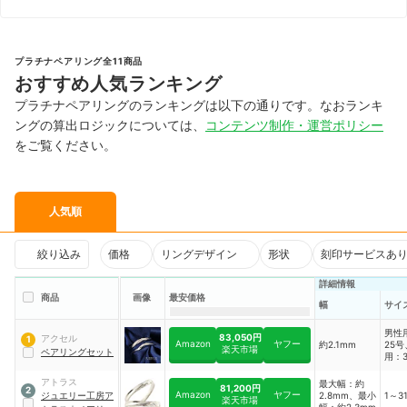
プラチナペアリング全11商品
おすすめ人気ランキング
プラチナペアリングのランキングは以下の通りです。なおランキ
ングの算出ロジックについては、
コンテンツ制作・運営ポリシー
をご覧ください。
人気順
絞り込み
価格
リングデザイン
形状
刻印サービスあ
詳細情報
商品
画像
最安価格
幅
サイ
男性
83,050円
アクセル
1
Amazon
ヤフー
約2.1mm
25
楽天市場
ペアリングセット
用：3
アトラス
最大幅：約
81,200円
2
Amazon
ヤフー
ジュエリー工房ア
2.8mm、最小
1～3
楽天市場
幅：約2.3mm