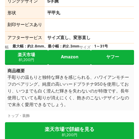
リングデザイン
S字腕
形状
平甲丸
刻印サービスあり
アフターサービス
サイズ直し、変形直し
最大幅：約2.8mm、最小幅：約2.3mm
1～31号
幅
サイズ
楽天市場
Amazon
ヤフー
81,200円
商品概要
手彫りの温もりと独特な輝きを感じられる、ハワイアンモチー
フのペアリング。
純度の高いハードプラチナ950を使用してお
り、いつまでも白く澄んだ輝きを失わないのが特徴です。
長年
使用していても彫りが消えにくく、飽きのこないデザインなの
で末永く愛用できるでしょう。
トップ・装飾
楽天市場で詳細を見る
81,200円