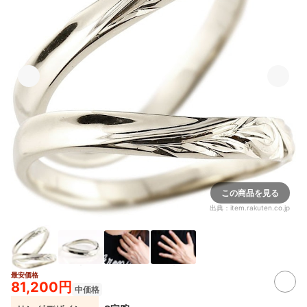
この商品を見る
出典：
item.rakuten.co.jp
最安価格
81,200円
中価格