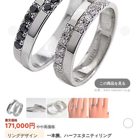
この商品を見る
出典：
item.rakuten.co.jp
最安価格
171,000円
やや高価格
リングデザイン
一本腕、ハーフエタニティリング