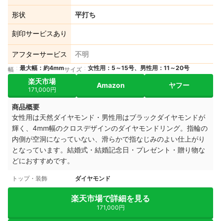
形状
平打ち
刻印サービスあり
アフターサービス
不明
最大幅：約4mm
女性用：5～15号、男性用：11～20号
幅
サイズ
楽天市場
Amazon
ヤフー
171,000円
商品概要
女性用は天然ダイヤモンド・
男性用はブラックダイヤモンドが
輝く、
4mm幅のクロスデザインのダイヤモンドリング。
指輪の
内側が空洞になっていない、滑らかで
指なじみのよい仕上がり
となっています。
結婚式・結婚記念日・プレゼント・贈り物な
どにおすすめです。
トップ・装飾
ダイヤモンド
楽天市場で詳細を見る
171,000円