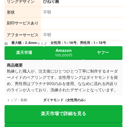
リングデザイン
ひねり腕
形状
不明
刻印サービスあり
アフターサービス
不明
最大幅：2.8mm
女性用：1～16号、男性用：1～18号
幅
サイズ
Amazon
楽天市場
ヤフー
100,000円
商品概要
熟練した職人が、注文後にひとつひとつ丁寧に制作するオーダ
ーメイドのペアリングです。
女性用リングはダイヤモンドを留
め、男性用はプラチナ900のみを使用。
ななめに流れる内反り
のラインが入っており、洗練されたデザインとなっています。
トップ・装飾
ダイヤモンド（女性用のみ）
楽天市場で詳細を見る