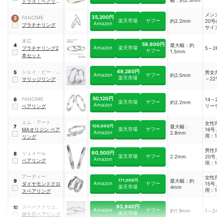
トラス
｜
ペアリン
グ
メン
35,200円
FANCIME
3
楽天市場
ヤフー
約2.2mm
20
Amazon
プラチナリング
サイ
ィー
17
末広
59,600円
最大幅：約
4
サイ
Amazon
楽天市場
プラチナリング2
5～2
ヤフー
1.5mm
本セット
49,280円
ジェイ・ビー・シ
男女
5
Amazon
ヤフー
約2.5mm
楽天市場
～22
ー
マリッジリング
50,120円
FANCIME
14～
6
楽天市場
ヤフー
約2.2mm
Amazon
リー
ペアリング
エム・アート
女性
100,000円
最大幅：
7
楽天市場
ヤフー
MAオリジン ペア
16
Amazon
2.8mm
用：1
リング
男性
60,500円
リュイール
8
楽天市場
ヤフー
2.2mm
20
Amazon
ペアリング
用：1
アーディー
女性
171,000円
最大幅：約
9
Amazon
ヤフー
ダイヤモンドクロ
15
楽天市場
4mm
用：1
スペアリング
93,940円
スペースクリエー
10
Amazon
ヤフー
約1.9mm
1～2
楽天市場
ター
誕生石ペアリング