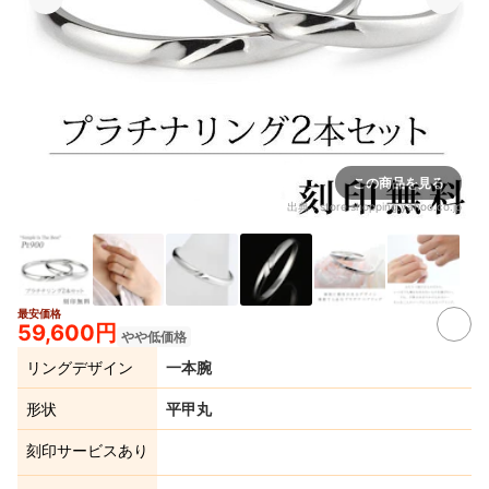
この商品を見る
出典：
store.shopping.yahoo.co.jp
最安価格
4+
59,600円
やや低価格
リングデザイン
一本腕
形状
平甲丸
刻印サービスあり