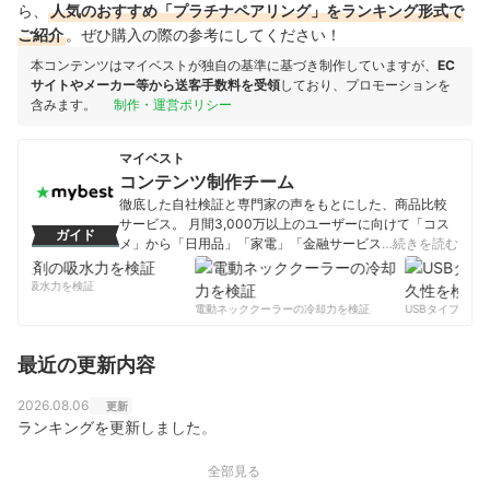
ら、
人気のおすすめ「プラチナペアリング」をランキング形式で
ご紹介
。ぜひ購入の際の参考にしてください！
本コンテンツはマイベストが独自の基準に基づき制作していますが、
EC
サイトやメーカー等から送客手数料を受領
しており、プロモーションを
含みます。
制作・運営ポリシー
マイベスト
コンテンツ制作チーム
徹底した自社検証と専門家の声をもとにした、商品比較
サービス。 月間3,000万以上のユーザーに向けて「コス
ガイド
メ」から「日用品」「家電」「金融サービス」まで、ベ
…続きを読む
ストな商品を選んでもらうために、毎日コンテンツを制
作中。
剤の吸水力を検証
コンテンツ制作チームのプロフィール
電動ネッククーラーの冷却力を検証
USBタイプCケー
最近の更新内容
2026.08.06
更新
ランキングを更新しました。
全部見る