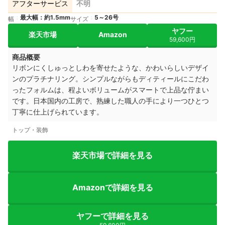
アフターサービス
不明
最大幅：約1.5mm
5～26号
幅
サイズ
ヤフー
楽天市場
Amazon
59,600円
商品概要
リボンにくしゅっとしわを寄せたような、かわいらしいデザイ
ンのプラチナリング。
シンプルながらもディティールに
こだわ
ったフォルムは、
程よいボリュームがスマートで
上品な佇まい
です。
日本国内の工房で、熟練した職人の手に
より一つひとつ
丁寧に仕上げられています。
トップ・装飾
楽天市場で詳細を見る
Amazonで詳細を見る
ヤフーで詳細を見る