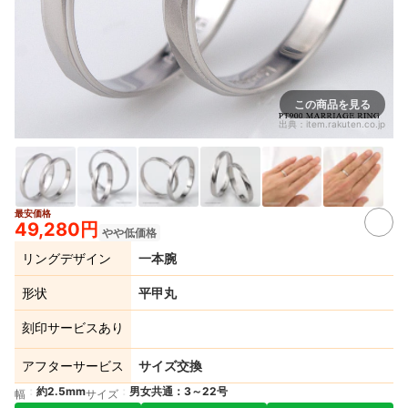
この商品を見る
出典：
item.rakuten.co.jp
最安価格
2+
49,280円
やや低価格
リングデザイン
一本腕
形状
平甲丸
刻印サービスあり
アフターサービス
サイズ交換
約2.5mm
男女共通：3～22号
幅
サイズ