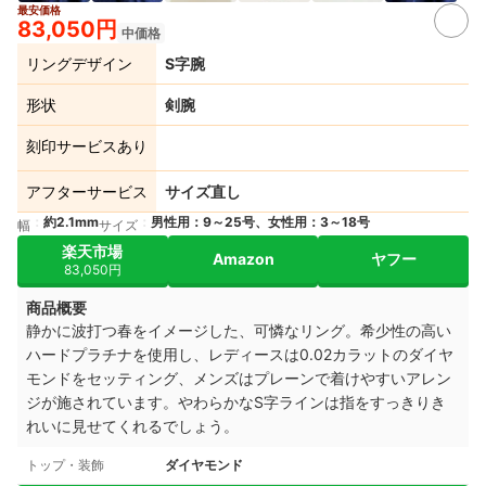
最安価格
4+
83,050円
中価格
リングデザイン
S字腕
形状
剣腕
刻印サービスあり
アフターサービス
サイズ直し
約2.1mm
男性用：9～25号、女性用：3～18号
幅
サイズ
楽天市場
Amazon
ヤフー
83,050円
商品概要
静かに波打つ春をイメージした、可憐なリング。
希少性の高い
ハードプラチナを使用し、レディースは0.02カラットのダイヤ
モンドをセッティング、メンズはプレーンで着けやすいアレン
ジが施されています。
やわらかなS字ラインは指をすっきりき
れいに見せてくれるでしょう。
トップ・装飾
ダイヤモンド