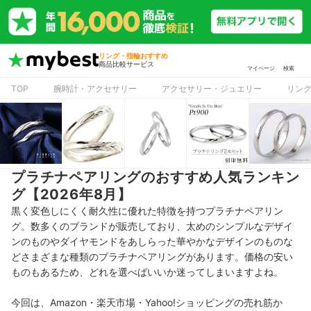
リング・指輪おすすめ
商品比較サービス
マイページ
検索
TOP
腕時計・アクセサリー
アクセサリー・ジュエリー
リン
プラチナペアリングのおすすめ人気ランキン
グ【2026年8月】
黒く変色しにくく耐久性に優れた特徴を持つプラチナペアリン
グ。数多くのブランドが販売しており、太めのシンプルなデザイ
ンのものやダイヤモンドをあしらった華やかなデザインのものな
どさまざまな種類のプラチナペアリングがあります。価格の安い
ものもあるため、どれを選べばいいか迷ってしまいますよね。
今回は、Amazon・楽天市場・Yahoo!ショッピングの売れ筋か