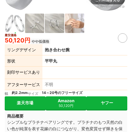
出典：
amazon.co.jp
最安価格
50,120円
やや低価格
リングデザイン
抱き合わせ腕
形状
平甲丸
刻印サービスあり
アフターサービス
不明
約2.2mm
14～20号のフリーサイズ
幅
サイズ
Amazon
楽天市場
ヤフー
50,120円
商品概要
シンプルなプラチナペアリングです。プラチナのもつ天然の白
い色が純潔を表す花嫁の白につながり、変色変質せず輝きを保