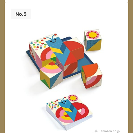
No.5
出典：
amazon.co.jp