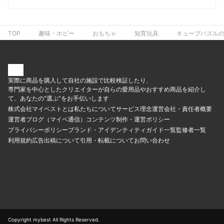
TOP
趣味・ホビー
おもちゃ
知育玩具
キューブパズルの
実際に商品を購入して自社の施設で比較検証したり、
専門家を中心としたクリエイターが自らの愛用品やおすすめ商品を紹介し
て、あなたの“選ぶ”をお手伝いします
株式会社マイベストとは
私たちについて
サービス理念
運営会社・責任者概要
運営者ブログ（マイベ通信）
コンテンツ制作・運営ポリシー
プライバシーポリシー
ブランド・アイデンティティ
ガイド一覧
監修者一覧
利用規約
広告出稿について
引用・転載について
お問い合わせ
Copyright mybest All Rights Reserved.