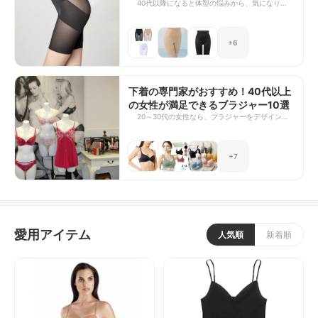
きれいを保てる】
40代以降になると体型の悩みから、気になり始め
ョーツではきれいなラインになりません。逆にヒ
る下着「ガードル」。履いてみたいけれど、「窮
ップラインを崩してしまいます。このリストで
屈そう」「暑そう」「履くのが面倒」「どれを選
は、ガードルの中に履いてほしいショーツもご紹
んでいいか分からない」…等の理由から、実際に
介します。
+6
は履いていない女性が多いようです。 しかし、
体にぴったり合ったガードルを履くと、ヒップア
ップ・おなかがへこむ・姿勢がよくなる・動きや
すくなるなど、若々しく見えるようになります。
そこで今回は、窮屈さを感じず履けるものからし
下着の専門家がおすすめ！40代以上
っかりヒップアップするものまで、40代以降の女
の女性が満足できるブラジャー10選
性が満足できるガードルを集めました。 それぞ
20～30代の女性なら、ブラジャーをデザインと
れ、ヒップラインに段差がつきにくいロングタイ
価格重視で購入しても、問題なく着用できるでし
プで、どの程度の圧がかかるのか、私の感覚で
ょう。でも40代以上になると「合うブラジャーを
【ソフト・ミディアム・ハード】に分けていま
見つけることができない」という声が多くなりま
す。ガードル初心者の方は【ソフト】タイプから
+7
す。それは、体型と体質が変わってくるから。
始めることをおすすめしますが、それぞれの商品
ぴったりした洋服を着たときに脇のブラジャーラ
の特長から、ご自身にぴったりのガードルを見つ
インが気になったり、ブラジャーをつけていると
けてみてくださいね。
肩が凝ったり、肌触りが気になったり、何よりバ
ストラインが老けて見えたり…。下着に関する悩
みは年々増える一方。 ネットを見てもお店に行
ってもブラジャーの種類が多く、下着の悩みを持
愛用アイテム
つ女性が無理なくつけられるブラジャーが分から
人気順
新着順
ない、という声を聞きます。そこで、インナーウ
エアコンサルタントである私が、つけ心地がよく
ておしゃれな、おすすめの大人向けブラジャー
を、選りすぐってご紹介いたします。