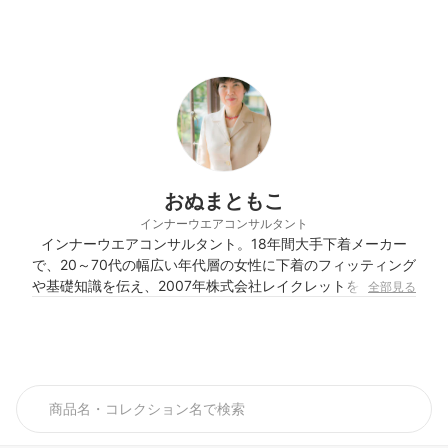
おぬまともこ
インナーウエアコンサルタント
インナーウエアコンサルタント。18年間大手下着メーカー
で、20～70代の幅広い年代層の女性に下着のフィッティング
や基礎知識を伝え、2007年株式会社レイクレットを設立。新
全部見る
聞、雑誌を中心に下着のアドバイスをし、NHK「あさイチ」
やラジオ、テレビショッピング番組にも出演するなど活躍
中。 年齢とともに変化する女性の体型や体質を、正しいイン
ナーの選び方・着用法で「美しく・健康に・若々しく」サポ
ートし、ラクに健康的におしゃれを楽しめるインナー活用術
を提案している。著書には「40代からの健康になれなれる下
着活用術」（旬報社）「10歳若返るインナーの魔法！」（さ