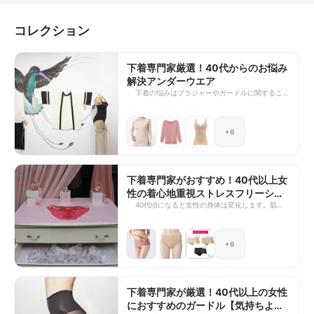
くら舎）
コレクション
下着専門家厳選！40代からのお悩み
解決アンダーウエア
下着の悩みはブラジャーやガードルに関すること
だけではありません。肌質が変わり肌に密着する
素材の「着ごこち」が気になるとアンダーウエア
すべてに悩むようになります。 そこで大人女子
+6
が満足するブラジャー、ガードル、ショーツ以外
の様々なアンダーウエアを紹介します。柔らかく
なった肉質や敏感になった肌でもストレスなく着
心地がよいと感じた下着ばかりです。 ボディを
やさしくサポートし、ある程度のスタイルアップ
下着専門家がおすすめ！40代以上女
もしてくれる。 大人のアンダーウエアはムリな
性の着心地重視ストレスフリーショ
く、ラクに、キレイに着られるものを選びましょ
ーツ
40代頃になると女性の身体は変化します。肌ざわ
う。
りやショーツラインが気になるのもこの頃。体の
脂肪が柔らかくなったり、肌が敏感になったりす
るから。そんなお悩みがあるならぜひショーツを
+6
見直しましょう。 お悩みを解決できる着心地重
視のストレスフリーなショーツを紹介します。今
は着心地がよくおしゃれなショーツがたくさんあ
ります。TPO・ファッションによって選びましょ
う。 40代になるとヒップダウンを気にしてガー
下着専門家が厳選！40代以上の女性
ドルを履き始める方もいますが、その前にショー
におすすめのガードル【気持ちよく
ツも気にしてください。ヒップを包みきれないシ