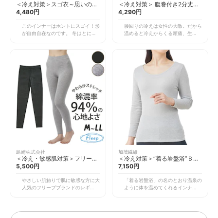
くなっている現代の大人の女性にお
＜冷え対策＞スゴ衣～思いの丈
＜冷え対策＞ 腹巻付き2分丈ニ
勧めしたいインナーです。
にできる便利インナー
4,480円
ットパンツ
4,290円
このインナーはホントにスゴイ！形
腰回りの冷えは女性の大敵。だから
が自由自在なのです。 冬はとにか
温めると冷えからくる頭痛、生理痛
く温かくしたい。だけどおしゃれな
などの改善にも役立ちます。 この
ファッションには長袖の肌着は合わ
パンツは腹巻が一体になっているの
ない！・・ということはありません
で、お尻からお腹までしっかり保温
か？ 例えば、袖口から、襟元から
してくれるので安心です。お腹だけ
肌着が見えてしまい興ざめ。 そん
をを温める腹巻と違ってズレたりす
な時に活躍するのがこのインナー。
る不快感もなく気持ちよく着用でき
上に着る洋服に合わせて伸縮してく
ます。 昔は毛糸のパンツなんて呼
れるとても便利なものなのです。
ばれていましたが今はこんなスタイ
ワンピースを着てオシャレしてでか
リッシュなパンツでしっかり保温で
けたい、だけど寒さ対策はしたい時
きるのです。 私はパジャマの中に
にピッタリ。 寒いときの結婚式や
いつもニットパンツを履いていま
ちょっと頑張っておしゃれするとき
す。冬の冷えからだけでなく夏の寝
の定番インナーです。
冷えからも守ってくれます。使い方
によっては年中使えるアイテムなの
です。 最近はガードルを履かない
女性が多いのですが、冬は冷え防止
島崎株式会社
加茂繊維
のためにも一枚重ねた方が体調を守
＜冷え・敏感肌対策＞フリー
＜冷え対策＞“着る岩盤浴”ＢＳ
るためにもおすすめします。
プ・ コンフォートレギンス
5,500円
ファイン・ 8分袖シャツ
7,150円
やさしい肌触りで肌に敏感な方に大
「着る岩盤浴」の名のとおり温泉の
人気のフリープブランドのレギンス
ように体を温めてくれるインナーで
です。 冬になるとパンツの下にレ
す。岩盤浴で使用される天然鉱石ブ
ギンスの重ね履きしている方は多い
ラックシリカを繊維の中に練りこん
ですよね。でも素材のよっては乾燥
だ素材を使っているのです。 最
でかゆくなったり、縫い目が気にな
近、機能性インナーが人気ですが、