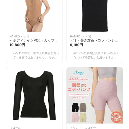
HANRO ハンロ
HANRO(ハンロ)
＜ボディライン対策＞カップ付
＜汗・暑さ対策＞コットンシー
き キャミソール
19,800円
ムレス キャミソール
9,180円
ハンロの中で一番の人気商品と言っ
綿100%の肌着は真夏に着るのはべ
ても過言ではありません。 カップ
たついて暑苦しいと思いますよね。
付インナーはラクだけど、オシャレ
でも高級綿で丁寧に作られたこのイ
じゃない、バストラインがキレイじ
ンナーは真夏でも気持ちよく着用す
ゃない、意外に窮屈・・という方に
ることができるのです。 デザイン
はぜひ試していただきたいカップ付
はとてもシンプルながら、シルケッ
キャミソールです。 素材はよく伸
ト加工の綿素材なので一見シルクの
びてピッタリフィットなのに窮屈感
ような光沢感があり、ストラップも
は感じません。ブラジャーを着けて
細くおしゃれな素材。 脇縫いがな
いるようにバストアップします。
いシームレスなので肌当たりもやさ
形はシンプルでどんなファッション
しく、肌に気持ちよくやさしくフィ
にも合わせやすくインポートの高級
ットして窮屈感もありません。真夏
感がありとてもおしゃれです。 た
の汗を気持ちよく吸い取ってくれま
だ、補整力がしっかりあるので必ず
す。 綿インナーを着たいけど夏の
試着してサイズ選びをしてくださ
汗を考えるとポリエステルを選んで
い。
いる方、ぜひ試してください。こん
なに気持ちいい綿インナーがあるの
かとびっくりします。 ますます暑
ワコール
トリンプ・スロギー