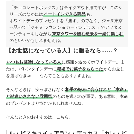
「チョコレートボックス」はテイクアウト用ですが、このシ
リーズのなかには
イートインできる商品
も。
ホワイトデーのプレゼントを「渡す」のでなく、ジャヌ東京
へ誘って「ジャヌ ラウンジ & ガーデンテラス 」でアフタヌ
ーンティーをしながら
東京タワーを臨む絶景を一緒に楽しむ
のもいいかもしれませんね。
【お世話になっている人】に贈るなら……？
いつもお世話になっている人
に感謝を込めてホワイトデー。ま
たは、バレンタインデーに
職場でお菓子をもらった
からお返し
を選ばなきゃ……なんてこともありますよね。
そんなときは、安っぽさはなく
相手の好みに合うけれど「本命」
と勘違いされない雰囲気
のものを選ぶのが重要。ある意味、本命
のプレゼントより悩むかもしれませんね。
そんなときのおすすめは、こちら。
ル・ビスキュイ・アラン・デュカス「カレ・ピ