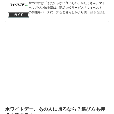
世の中には「まだ知らない良いもの」がたくさん。マイ
岩谷貴美のプロフィール
ベマガジン編集部は、商品比較サービス「マイベスト」
の情報をベースに、知ると暮らしがより便利になるアイ
…続きを読む
ガイド
テムや情報をお届けしていきます。
マイベマガジン編集部のプロフィール
ホワイトデー、あの人に贈るなら？選び方も押