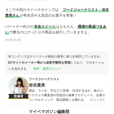
そこで今回のマイべマガジンでは、
フードジャーナリスト・岩谷
貴美さん
が有名店や人気店のお菓子を実食！
パートナー向けの
本命スイーツ
はもちろん、
職場や親戚づきあ
い
で贈るのにぴったりの商品も紹介していきますよ。
2026.03.09
本コンテンツはマイベストが独自の基準に基づき制作していますが、
ECサイトやメーカー等から送客手数料を受領
しており、プロモーショ
ンを含みます。
制作・運営ポリシー
フードジャーナリスト
岩谷貴美
雑誌、ラジオ、TVなどに執筆・出演するほか、食のコ
ンテストの審査員や百貨店の催事プロデュース、企業の
監修者
コンサルティング・商品開発にも携わる。近年はホテル
…続きを読む
やカフェのアフタヌーンティープロデュースも多数。ス
イーツに関しては、1日に20〜30品食べるのが日常茶飯
マイベマガジン編集部
事で、年間では約3000品以上にも及んでいる。