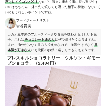
溶けにくくコンパクト
なので、遠方に出向く際に持ち運びやす
いのはもちろん、外出先で渡しても贈った相手の荷物になりにく
いのもうれしいポイントですね。
フードジャーナリスト
岩谷貴美
カカオ豆本来のフルーティーさや食感を味わえる珍しいお菓
子。これは
チョコレート通の人
にぜひ贈りたくなりますね。
また、油分が少なく甘みも控えめなので、洋酒だけでなく
日
本酒が好きな人
にも晩酌のお供に楽しんでもらえそうです。
プレスキルショコラトリー「ウルソン・ギモー
ブショコラ」（2,484円）