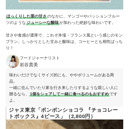
ほっくりした栗の甘さ
のなかに、マンゴーやパッションフルー
ツのような
ジューシーな酸味
が加わった絶妙な味わいです。
甘さや食感が濃厚で、これぞ本場・フランス風という感じのモン
ブラン。しっかりとした甘みと酸味は、コーヒーとも相性ばっち
り！
フードジャーナリスト
岩谷貴美
味わいだけでなくサイズ的にも、ややボリュームがある商
品。
一緒に住んでいたり家を行き来したりするような親しい人に
贈るなら、
1個をシェアして一緒に食べるのもおすすめ
です
よ。
ジャヌ東京「ボンボンショコラ 『チョコレー
トボックス』4ピース」（2,800円）