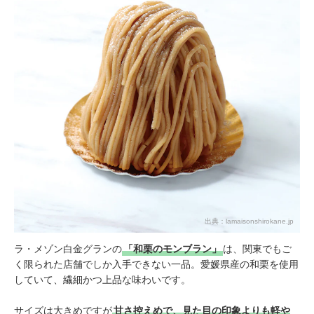
出典：
lamaisonshirokane.jp
ラ・メゾン白金グランの
「和栗のモンブラン」
は、関東でもご
く限られた店舗でしか入手できない一品。愛媛県産の和栗を使用
していて、繊細かつ上品な味わいです。
サイズは大きめですが
甘さ控えめで、見た目の印象よりも軽や