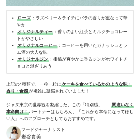
ローズ
：ラズベリー＆ライチにバラの香りが重なって華
やか
オリジナルティー
：香りのよい紅茶とミルクチョコレー
トがやさしい
オリジナルコーヒー
：コーヒーを用いたガナッシュとラ
ム酒の大人な味
オリジナルジン
：柑橘が爽やかに香るジンがホワイトチ
ョコと混ざりあう
上記の4種類で、一粒一粒に
ケーキを食べているかのような味・
香り・食感
が複雑に凝縮されていました！
ジャヌ東京の世界観を凝縮した、この「特別感」……
間違いなく
本命向け！
パートナーはもちろん、「これから本命になってほし
い人」へのアプローチとしてもおすすめです。
フードジャーナリスト
岩谷貴美