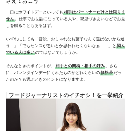
さえておこう
一口にホワイトデーといっても
相手はパートナーだけとは限りま
せん
。仕事でお世話になっている人や、親戚づきあいなどでお返
しを贈ることもあるはず。
いずれにしても「普段、おしゃれなお菓子なんて選ばないから迷
う！」「でもセンスが悪いとか思われたくないなぁ……」と
悩ん
でいる人は多い
のではないでしょうか。
そんなときのポイントが、
相手との間柄・相手の好み
。さら
に、バレンタインデーにくれたものがどれくらいの
価格帯
だっ
たのか？も選ぶときのヒントになりますよ。
フードジャーナリストのイチオシ！を一挙紹介