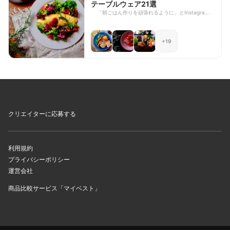
テーブルウェア21選
です！
「朝ごはん作りを頑張れるように」とInstagramに
朝食を載せるようになって3年。美味しいことはも
ちろん、気分のあがる器や小物で盛り付けを楽しむ
のも、楽しく料理を続ける秘訣のひとつだと思って
+19
います。 今回はそんな私が愛用している、料理を
引き立ててくれる器と、テーブルコーディネートを
ランクアップしてくれる小物たちを紹介します。
クリエイターに応募する
利用規約
プライバシーポリシー
運営会社
商品比較サービス「マイベスト」