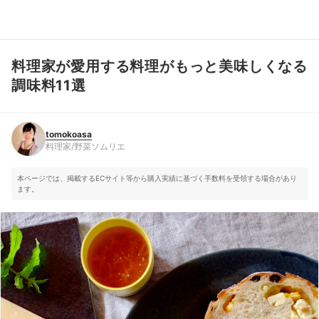
料理家が愛用する料理がもっと美味しくなる
tomokoasa
料理家/野菜ソムリエ
調味料11選
tomokoasa
料理家/野菜ソムリエ
本ページでは、掲載するECサイト等から購入実績に基づく手数料を受領する場合があり
ます。