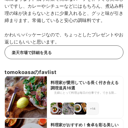
いですし、カレーやシチューなどにはもちろん、煮込み料
理の味が決まらないときに少量入れると、グッと味が引き
締まります。常備していると安心の調味料です。
かわいいパッケージなので、ちょっとしたプレゼントやお
返しにもいいと思います。
楽天市場で詳細を見る
tomokoasaのfavlist
料理家が愛用している長く付き合える
調理道具16選
主婦にとって料理は毎日の仕事です。できる限り手
早く、美味しく作りたいですよね。毎日使う包丁や
まな板は大事なパートナーのようなもの。手の込ん
だ料理も優秀な調理道具があれば、思っているより
+14
簡単にできますよ。 調理道具は気に入ったものを
見つけて、大切に長くつき合いたいもの。そこで今
回は、料理家である私が愛用している、優秀なお気
に入りの道具たちをご紹介させていただきます。い
料理家がおすすめ！食卓を彩る美しい
つものメニューが格段に美味しくなることうけあい