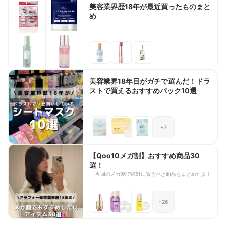
美容業界歴18年が最近買ったものまと
め
美容業界18年目がガチで選んだ！ドラ
ストで買えるおすすめパック10選
+7
【Qoo10メガ割】おすすめ商品30
選！
今回のメガ割で絶対に買うべき商品をまとめたよ！
+26