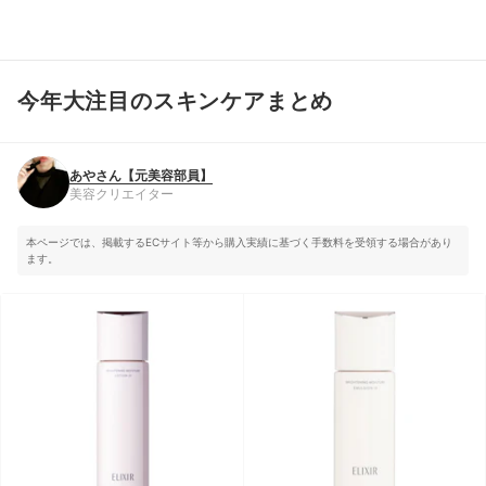
今年大注目のスキンケアまとめ
あやさん【元美容部員】
美容クリエイター
あやさん【元美容部員】
美容クリエイター
本ページでは、掲載するECサイト等から購入実績に基づく手数料を受領する場合があり
ます。