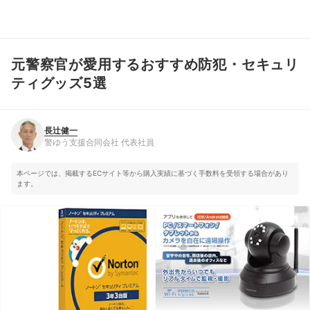
元警察官が愛用するおすすめ防犯・セキュリ
長辻健一
警ゆう支援合同会社 代表社員
ティグッズ5選
長辻健一
警ゆう支援合同会社 代表社員
本ページでは、掲載するECサイト等から購入実績に基づく手数料を受領する場合があり
ます。