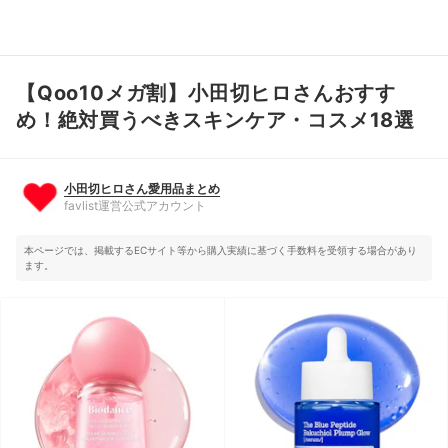
【Qoo10メガ割】小田切ヒロさんおすす
小田切ヒロさん愛用品まとめ
favlist運営公式アカウント
め！絶対買うべきスキンケア・コスメ18選
小田切ヒロさん愛用品まとめ
favlist運営公式アカウント
本ページでは、掲載するECサイト等から購入実績に基づく手数料を受領する場合があり
ます。