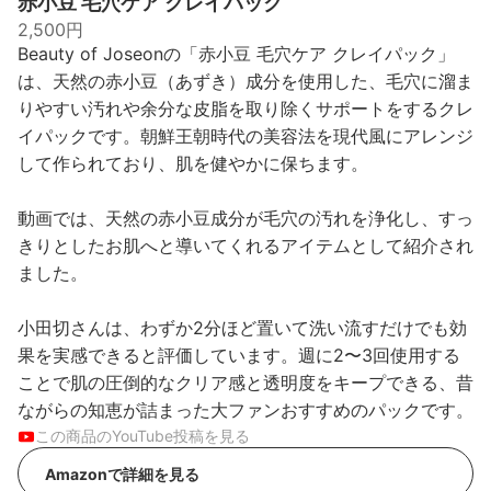
赤小豆 毛穴ケア クレイパック
2,500円
Beauty of Joseonの「赤小豆 毛穴ケア クレイパック」
は、天然の赤小豆（あずき）成分を使用した、毛穴に溜ま
りやすい汚れや余分な皮脂を取り除くサポートをするクレ
イパックです。朝鮮王朝時代の美容法を現代風にアレンジ
して作られており、肌を健やかに保ちます。
動画では、天然の赤小豆成分が毛穴の汚れを浄化し、すっ
きりとしたお肌へと導いてくれるアイテムとして紹介され
ました。
小田切さんは、わずか2分ほど置いて洗い流すだけでも効
果を実感できると評価しています。週に2〜3回使用する
ことで肌の圧倒的なクリア感と透明度をキープできる、昔
ながらの知恵が詰まった大ファンおすすめのパックです。
この商品のYouTube投稿を見る
Amazonで詳細を見る