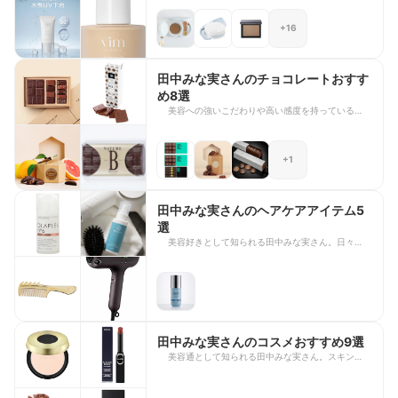
集めるマリリンさん。誰でも取り入れやすい工夫を
加えながら、目元や顔立ちを引き立てるメイクテク
+16
ニックを発信していて、その仕上がりはぜひ参考に
したいですよね。 今回は、マリリンさんが愛用し
ているメイクアイテムを23選ご紹介します。自身
がプロデュースしているブランド「vim」のアイテ
田中みな実さんのチョコレートおすす
ムをはじめ、普段のメイクに取り入れられるベース
め8選
メイクから特別な日の華やかな仕上がりまで演出し
美容への強いこだわりや高い感度を持っていること
てくれるアイシャドウなど多数ラインナップしまし
でも知られる田中みな実さん。大のチョコレート好
た。マリリンさんのような立体感のある印象的なメ
きとしても知られており、毎年紹介されるチョコレ
イクを楽しみたい方は、ぜひ参考にしてみてくださ
ートやショコラは毎回大きな注目を集めています。
いね。
+1
今回は、田中みな実さんが指原莉乃さんのYouTube
に出演した際に紹介したおすすめのチョコレートを
ご紹介します。田中みな実さんが魅力を語った、お
気に入りのチョコレートを厳選しました。自分への
田中みな実さんのヘアケアアイテム5
ご褒美や大切な人へのギフトを探している方は、ぜ
選
ひ最後までチェックしてみてくださいね。
美容好きとして知られる田中みな実さん。日々のヘ
アケアにもこだわりがあり、愛用品として紹介した
アイテムはたびたび話題になります。 今回は、田
中みな実さんが愛用していると紹介したヘアケアア
イテムを6点ご紹介します。日々のルーティーンに
取り入れているアイテムを、トリートメントからド
ライヤー、コームまでラインナップしました。みな
実さんの美髪のヒントが詰まったアイテムを、ぜひ
田中みな実さんのコスメおすすめ9選
チェックしてみてください。
美容通として知られる田中みな実さん。スキンケア
からメイクまで幅広いこだわりを持ち、愛用品とし
て紹介したアイテムは「みな実買い」されるほど人
気を集めています。 今回は、田中みな実さんが愛