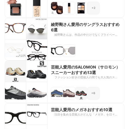
用していると紹介したコスメ9点をご紹介します。
+2
お気に入りの理由やおすすめの使い方もあわせてま
とめました。みな実さんの美容のヒントが詰まった
アイテムを、ぜひチェックしてみてください。
綾野剛さん愛用のサングラスおすすめ
6選
綾野剛さんは、作品の中だけでなくプライベートや
メディア出演時にも、洗練されたデザインのサング
ラスを愛用していることで知られています。クラシ
ックな雰囲気を持つモデルから、個性を引き立てる
一本まで、センス良く選ばれたサングラスはいつも
注目を集めています。 今回は、綾野剛さんがドラ
マや映画、テレビ番組などで着用したサングラス6
選をご紹介します。愛用モデルの特徴や魅力をまと
芸能人愛用のSALOMON（サロモン）
めていますので、綾野さんのファッションを参考に
スニーカーおすすめ13選
したい方や、自分に合う一本を探している方は、ぜ
ファッション好きの芸能人の間でも大人気のスニー
ひ参考にしてみてくださいね。
カーブランド「SALOMON（サロモン）」を愛用
する芸能人は数多く、カジュアルな私服コーディね
ーとに取り入れている様子が、SNSなどでも度々話
+6
題となっています。 今回は、Snow Manメンバー
深澤辰哉さんやtimeleszメンバー原嘉孝さん、BTS
メンバーSUGAさんをはじめとした芸能人着用・愛
用のサロモンのスニーカーを13足厳選してご紹介
芸能人愛用のメガネおすすめ10選
します。足元からおしゃれ度をアップさせるスニー
注目を集める芸能人がどんな「メガネ」を日々愛用
カー選びの参考に、ぜひ最後までチェックしてみて
しているのか気になるところ。ドラマ出演の際の着
くださいね。
用やプライベートで愛用されているメガネは度々話
題となり、カジュアルな日常使いから特別な日のア