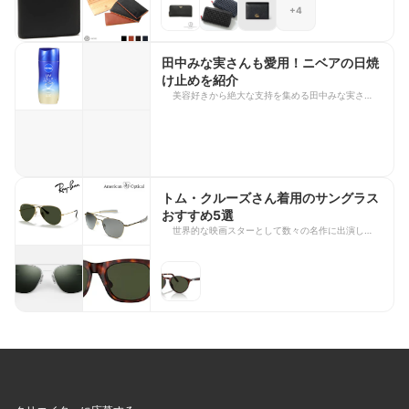
+4
なミニ財布まで、さまざまなタイプが揃っていま
す。 今回は、櫻井翔さんや福山雅治さん、山田涼
介さんをはじめ、多くの芸能人が愛用していること
で話題になった財布を厳選してご紹介します。お気
田中みな実さんも愛用！ニベアの日焼
に入りのブランドや、次の財布選びの参考にぜひチ
け止めを紹介
ェックしてみてくださいね。
美容好きから絶大な支持を集める田中みな実さん。
愛用品として紹介されたアイテムはたびたび話題と
なり、「みな実買い」をする人も少なくありませ
ん。 今回は、田中みな実さんも愛用しているニベ
アの日焼け止め「ニベアUV ディーププロテクト＆
ケア ジェル」をご紹介します。特徴や価格、購入
先をまとめたので、日差しの強い日が続く今の時期
のUV対策に、ぜひ参考にしてみてください。
トム・クルーズさん着用のサングラス
おすすめ5選
世界的な映画スターとして数々の名作に出演してき
たトム・クルーズさん。劇中で着用するサングラス
は、そのスタイリッシュな存在感から映画公開後に
話題となり、多くのファンが憧れるアイテムとなっ
ています。 今回は、トム・クルーズさんが映画で
着用したサングラス5選をご紹介します。人気作品
で着用されたモデルや、現在も購入できる現行モデ
ルをラインナップしました。映画のワンシーンを思
わせる一本や、普段使いしやすいモデルを探してい
る方は、ぜひ参考にしてみてくださいね。