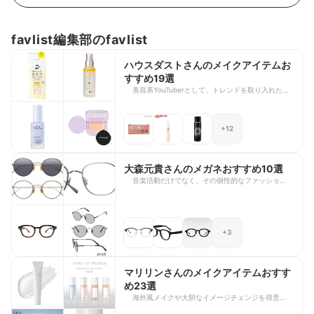
favlist編集部のfavlist
ハウスダストさんのメイクアイテムお
すすめ19選
美容系YouTuberとして、トレンドを取り入れたメ
イクや垢抜けテクニックを発信しているハウスダス
トさん。細かなメイク工程やコスメの使い方まで丁
寧に解説しており、今すぐマネしたくなる魅力に溢
+12
れていますよね。 今回は、ハウスダストさんが
YouTube動画で紹介した愛用コスメ19選をライン
ナップしました。ベースメイクからアイメイク、リ
ップまで、ハウスダストさんが実際に使用している
大森元貴さんのメガネおすすめ10選
コスメの特徴や仕上がりまでの工程をご紹介してい
音楽活動だけでなく、その個性的なファッションセ
ます。ハウスダストさんのメイクテクニックを取り
ンスにも注目が集まるMrs. GREEN APPLEのボー
入れたい方は、ぜひ参考にしてみてくださいね。
カル 大森元貴さん。特にテレビ出演時や、SNSな
どで着用しているメガネは、こだわりを感じる印象
的なものばかりで、度々話題になることが多いです
+3
よね。 今回は、大森元貴さんが愛用・着用したメ
ガネの中から10商品を厳選してラインナップして
います。大森元貴さんの愛用品が気になる方はもち
ろん、それぞれの商品やブランドの特徴と魅力も合
マリリンさんのメイクアイテムおすす
わせてご紹介していますので、次のメガネ選びに迷
め23選
われている方もぜひ参考にしてみてください。
海外風メイクや大胆なイメージチェンジを得意と
し、コスメ・メイク好きのファンから多くの支持を