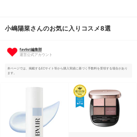
小嶋陽菜さんのお気に入りコスメ8選
favlist編集部
運営公式アカウント
favlist編集部
運営公式アカウント
本ページでは、掲載するECサイト等から購入実績に基づく手数料を受領する場合があり
ます。