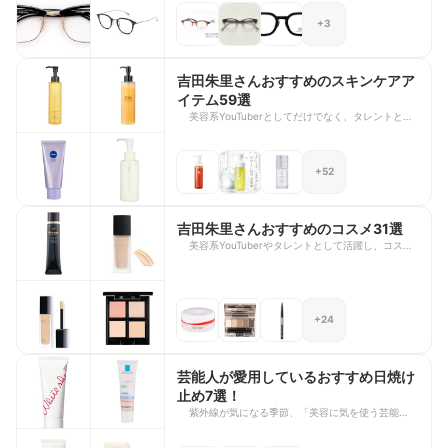
イウェアまで様々です。 今回は、木村拓哉さん、
+3
目黒蓮さん、大森元貴さんをはじめとした芸能人着
用・愛用のメガネ10選を厳選してご紹介します。
芸能人の愛用者が多いクロムハーツやトムフォード
といった有名ブランドのアイテムから、コーディネ
吉田朱里さんおすすめのスキンケアア
ートの主役になる憧れのメガネまでを幅広くライン
イテム59選
アップしました。次のメガネ選びの参考に、ぜひ最
後までチェックしてみてください。
美容系YouTuberとしてだけでなく、タレントとし
ても活躍しながら、美容感度の高さで常に注目を集
めるアカリンこと吉田朱里さん。“誰でも真似でき
るリアルな美容”を発信し続けており、そのスキン
+52
ケアやメイク術は多くの美容好きから支持されてい
ます。 今回は、そんな吉田朱里さんがYouTubeで
紹介した愛用スキンケアアイテムをまとめてご紹介
します。毛穴ケアや保湿重視のスキンケアから、ツ
吉田朱里さんおすすめのコスメ31選
ヤ肌を作るスキンケアまで、実際の愛用アイテムが
美容系YouTuberやタレントとして活躍し、コスメ
幅広くラインナップされています。日々の肌状態に
プロデュースも手がけるアカリンこと吉田朱里さ
合わせてアップデートされるリアルな美容習慣は、
ん。自身のYouTubeチャンネルでは、ベースメイク
すぐに取り入れられるヒントばかり。透明感のある
からポイントメイクまで幅広いコスメを紹介してお
ツヤ肌づくりや、毎日のスキンケア・メイク選びの
り、多くの美容ファンから支持を集めています。
参考に、ぜひチェックしてみてくださいね。
+24
今回は、吉田朱里さんがYouTube動画で紹介した愛
用コスメ31選をご紹介します。長年愛用している
商品をはじめ、2026年最新のお気に入りアイテム
まで日々のメイクに取り入れやすいアイテムばか
芸能人が愛用しているおすすめ日焼け
り！ぜひ参考にしてみてくださいね。
止め7選！
紫外線が気になる季節、「美容に気を使う芸能人は
どんな日焼け止めを使っているの？」と気になる方
も多いのではないでしょうか。SNSや雑誌、