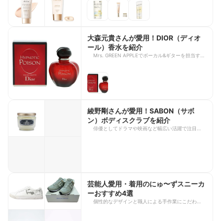
YouTubeなどで紹介された愛用アイテムは、多くの
注目を集めています。 今回は、指原莉乃さんや田
中みな実さん、小田切ヒロさんをはじめ、多くの芸
能人が愛用・紹介している日焼け止めを厳選してご
紹介します。毎日の紫外線対策や日焼け止め選びの
大森元貴さんが愛用！DIOR（ディオ
参考に、ぜひチェックしてみてください！
ール）香水を紹介
Mrs. GREEN APPLEでボーカル&ギターを担当する
メンバーの大森元貴さんは、独自のファッションや
メイクだけでなく、香水にも注目が集まっていま
す。 この記事では、大森元貴さんが愛用している
DIOR（ディオール）の香水を、香りの特徴やおす
すめのポイントと合わせて紹介します。大森元貴さ
んの愛用品が気になる方や、香水選びの参考にした
い方はぜひチェックしてみてください。
綾野剛さんが愛用！SABON（サボ
ン）ボディスクラブを紹介
俳優としてドラマや映画など幅広い活躍で注目を集
める綾野剛さん。洗練された印象のあるセンスが光
る愛用品やファッションは度々話題や注目を集めて
います。 今回は、綾野剛さんが愛用しているブラ
ンド「SABON（サボン）」のスクラブ商品の魅力
や特徴について詳しくご紹介します。自然な香りを
楽しみたい方や、ワンランク上のボディケアを取り
入れたい方は、ぜひ参考にしてみてくださいね。
芸能人愛用・着用のにゅ〜ずスニーカ
ーおすすめ4選
個性的なデザインと職人による手作業にこだわった
スニーカーブランド「にゅ〜ず
（SANGACIO）」。限定モデルや抽選販売の商品