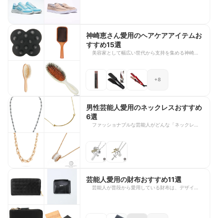
も多く、芸能人や著名人とのコラボレーションでも
注目を集めています。 今回は、所ジョージさんや
岡佑吏さん、大谷廣松さんが愛用・着用したにゅ〜
ず（SANGACIO）のスニーカーをご紹介します。
各モデルの特徴やデザインをまとめているので、気
神崎恵さん愛用のヘアケアアイテムお
になる一足を探している方はぜひ参考にしてくださ
すすめ15選
い。
美容家として幅広い世代から支持を集める神崎恵さ
ん。自身のYouTubeでは、スキンケア・メイク・ヘ
アケアまで、豊富な知識に基づくおすすめアイテム
や、おすすめの美容法を発信し、多くの美容ファン
+8
から注目を集めています。 今回は神崎恵さんが愛
用しているヘアケアアイテム15選をご紹介しま
す。ブラシやドライヤー、アイロンなど髪を美しく
仕上げるための様々な商品をピックアップ。ヘアケ
男性芸能人愛用のネックレスおすすめ
ア初心者でも扱いやすく、簡単に思い通りのスタイ
6選
リングが叶うような魅力的な商品を厳選しました。
ファッショナブルな芸能人がどんな「ネックレス」
毎日のヘアケアをアップデートしたい方は、ぜひチ
を日々愛用しているのか気になるところ。撮影での
ェックしてみてくださいね。
着用や普段愛用されているネックレスは度々話題と
なり、カジュアルな日常使いから特別な日のアクセ
サリーまで様々です。 今回は、佐野勇人さんや、
Snow Manメンバーの深澤辰哉さん、ラウールさん
をはじめとした芸能人着用・愛用のメンズネックレ
スを厳選してご紹介します。芸能人の愛用者が多い
芸能人愛用の財布おすすめ11選
クロムハーツやティファニーといった有名ブランド
芸能人が普段から愛用している財布は、デザイン性
のアイテムなど幅広くラインアップしました。ファ
はもちろん、使いやすさや素材へのこだわりが詰ま
ッションのポイントになるアクセサリー選びの参考
ったアイテムばかりです。テレビ番組やYouTube、
に、ぜひ最後までチェックしてみてください。
SNS、映画などで使用・紹介された財布には、長年
愛用されている定番モデルからコンパクトで機能的