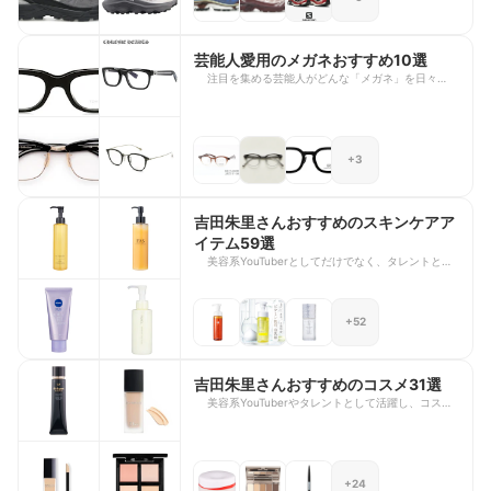
題となっています。 今回は、Snow Manメンバー
深澤辰哉さんやtimeleszメンバー原嘉孝さん、BTS
メンバーSUGAさんをはじめとした芸能人着用・愛
用のサロモンのスニーカーを13足厳選してご紹介
芸能人愛用のメガネおすすめ10選
します。足元からおしゃれ度をアップさせるスニー
注目を集める芸能人がどんな「メガネ」を日々愛用
カー選びの参考に、ぜひ最後までチェックしてみて
しているのか気になるところ。ドラマ出演の際の着
くださいね。
用やプライベートで愛用されているメガネは度々話
題となり、カジュアルな日常使いから特別な日のア
イウェアまで様々です。 今回は、木村拓哉さん、
+3
目黒蓮さん、大森元貴さんをはじめとした芸能人着
用・愛用のメガネ10選を厳選してご紹介します。
芸能人の愛用者が多いクロムハーツやトムフォード
といった有名ブランドのアイテムから、コーディネ
吉田朱里さんおすすめのスキンケアア
ートの主役になる憧れのメガネまでを幅広くライン
イテム59選
アップしました。次のメガネ選びの参考に、ぜひ最
後までチェックしてみてください。
美容系YouTuberとしてだけでなく、タレントとし
ても活躍しながら、美容感度の高さで常に注目を集
めるアカリンこと吉田朱里さん。“誰でも真似でき
るリアルな美容”を発信し続けており、そのスキン
+52
ケアやメイク術は多くの美容好きから支持されてい
ます。 今回は、そんな吉田朱里さんがYouTubeで
紹介した愛用スキンケアアイテムをまとめてご紹介
します。毛穴ケアや保湿重視のスキンケアから、ツ
吉田朱里さんおすすめのコスメ31選
ヤ肌を作るスキンケアまで、実際の愛用アイテムが
美容系YouTuberやタレントとして活躍し、コスメ
幅広くラインナップされています。日々の肌状態に
プロデュースも手がけるアカリンこと吉田朱里さ
合わせてアップデートされるリアルな美容習慣は、
ん。自身のYouTubeチャンネルでは、ベースメイク
すぐに取り入れられるヒントばかり。透明感のある
からポイントメイクまで幅広いコスメを紹介してお
ツヤ肌づくりや、毎日のスキンケア・メイク選びの
り、多くの美容ファンから支持を集めています。
参考に、ぜひチェックしてみてくださいね。
+24
今回は、吉田朱里さんがYouTube動画で紹介した愛