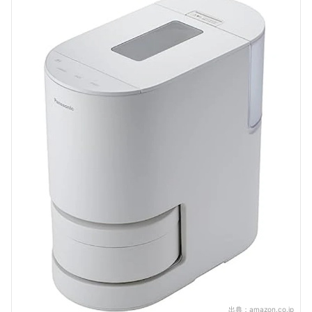
出典：
amazon.co.jp