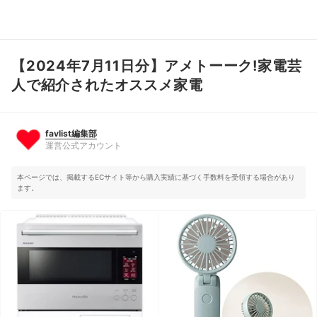
【2024年7月11日分】アメトーーク!家電芸
favlist編集部
運営公式アカウント
人で紹介されたオススメ家電
favlist編集部
運営公式アカウント
本ページでは、掲載するECサイト等から購入実績に基づく手数料を受領する場合があり
ます。