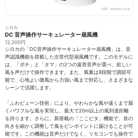
出典：
amazon.co.jp
シロカ
DC 音声操作サーキュレーター扇風機
12,300円
シロカの「DC音声操作サーキュレーター扇風機」は、音
声認識機能を搭載した次世代型扇風機です。このモデルに
は、「ポチ」と「タマ」の2つの返答音声が選べ、欲しい
風を声だけで操作できます。また、風量は8段階で調節可
能で、心地よい微風から力強い風まで対応し、さまざまな
シーンで活躍します。
「ふわビューン技術」により、やわらかな風や遠くまで届
くパワフルな風を実現し、最大で20m以上の風到達距離
を誇ります。さらに、新搭載の「ここピタ」機能で、首の
向きを細かく調整して風をピンポイントに届けることが可
能です。この機能は音声だけでなく、リモコンでも操作で