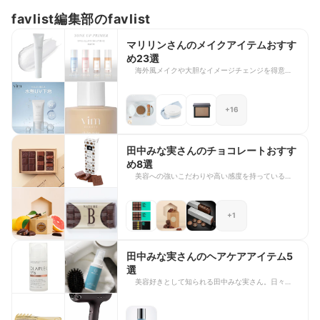
favlist編集部のfavlist
マリリンさんのメイクアイテムおすす
め23選
海外風メイクや大胆なイメージチェンジを得意と
し、コスメ・メイク好きのファンから多くの支持を
集めるマリリンさん。誰でも取り入れやすい工夫を
加えながら、目元や顔立ちを引き立てるメイクテク
+16
ニックを発信していて、その仕上がりはぜひ参考に
したいですよね。 今回は、マリリンさんが愛用し
ているメイクアイテムを23選ご紹介します。自身
がプロデュースしているブランド「vim」のアイテ
田中みな実さんのチョコレートおすす
ムをはじめ、普段のメイクに取り入れられるベース
め8選
メイクから特別な日の華やかな仕上がりまで演出し
美容への強いこだわりや高い感度を持っていること
てくれるアイシャドウなど多数ラインナップしまし
でも知られる田中みな実さん。大のチョコレート好
た。マリリンさんのような立体感のある印象的なメ
きとしても知られており、毎年紹介されるチョコレ
イクを楽しみたい方は、ぜひ参考にしてみてくださ
ートやショコラは毎回大きな注目を集めています。
いね。
+1
今回は、田中みな実さんが指原莉乃さんのYouTube
に出演した際に紹介したおすすめのチョコレートを
ご紹介します。田中みな実さんが魅力を語った、お
気に入りのチョコレートを厳選しました。自分への
田中みな実さんのヘアケアアイテム5
ご褒美や大切な人へのギフトを探している方は、ぜ
選
ひ最後までチェックしてみてくださいね。
美容好きとして知られる田中みな実さん。日々のヘ
アケアにもこだわりがあり、愛用品として紹介した
アイテムはたびたび話題になります。 今回は、田
中みな実さんが愛用していると紹介したヘアケアア