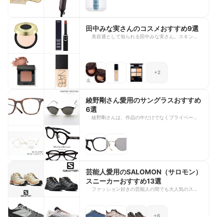
イテムを6点ご紹介します。日々のルーティーンに
取り入れているアイテムを、トリートメントからド
ライヤー、コームまでラインナップしました。みな
実さんの美髪のヒントが詰まったアイテムを、ぜひ
田中みな実さんのコスメおすすめ9選
チェックしてみてください。
美容通として知られる田中みな実さん。スキンケア
からメイクまで幅広いこだわりを持ち、愛用品とし
て紹介したアイテムは「みな実買い」されるほど人
気を集めています。 今回は、田中みな実さんが愛
用していると紹介したコスメ9点をご紹介します。
+2
お気に入りの理由やおすすめの使い方もあわせてま
とめました。みな実さんの美容のヒントが詰まった
アイテムを、ぜひチェックしてみてください。
綾野剛さん愛用のサングラスおすすめ
6選
綾野剛さんは、作品の中だけでなくプライベートや
メディア出演時にも、洗練されたデザインのサング
ラスを愛用していることで知られています。クラシ
ックな雰囲気を持つモデルから、個性を引き立てる
一本まで、センス良く選ばれたサングラスはいつも
注目を集めています。 今回は、綾野剛さんがドラ
マや映画、テレビ番組などで着用したサングラス6
選をご紹介します。愛用モデルの特徴や魅力をまと
芸能人愛用のSALOMON（サロモン）
めていますので、綾野さんのファッションを参考に
スニーカーおすすめ13選
したい方や、自分に合う一本を探している方は、ぜ
ファッション好きの芸能人の間でも大人気のスニー
ひ参考にしてみてくださいね。
カーブランド「SALOMON（サロモン）」を愛用
する芸能人は数多く、カジュアルな私服コーディね
ーとに取り入れている様子が、SNSなどでも度々話
+6