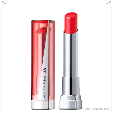
出典：
amazon.co.jp