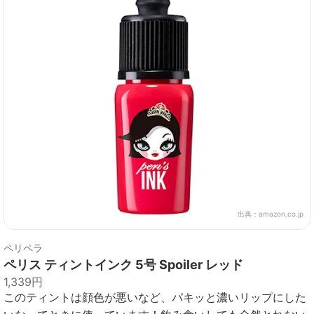
出典：
amazon.co.jp
ペリペラ
ペリス ティントインク 5号 Spoiler レッド
1,339円
このティントは顔色が悪いなど、パキッと濃いリップにした