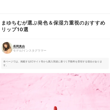
まゆちむが選ぶ発色＆保湿力重視のおすすめ
長岡真由
モデル/インスタグラマー
リップ10選
長岡真由
モデル/インスタグラマー
本ページでは、掲載するECサイト等から購入実績に基づく手数料を受領する場合がありま
す。