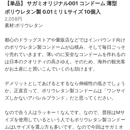
【単品】 サガミオリジナル001 コンドーム 薄型
ポリウレタン製 0.01ミリ Lサイズ 10個入
2,058円
素材:ポリウレタン
都心のドラッグストアや量販店などではインバウンド向け
のポリウレタン製コンドームが山積み、そして毎日ごっそ
り売れていきます。薄いのに安全なコンドームを作れるの
は日本のクオリティの高さゆえ。そのため、海外の観光客
がお土産にと買いこんでいくのも頷けます。
デメリットとしてあげるとするなら伸縮性の低さでしょう
か。正直言って、ポリウレタン製コンドームは「ワンサイ
ズしかないアパレルブランド」だと思ってください。
なので合う人はラッキー！なんです。なので、普段はMサ
イズを使用しているという人でもポリウレタン製コンドー
ムはLサイズを選ぶ方も多いです。なので今回はサガミオ