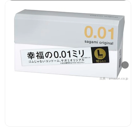
出典：
amazon.co.jp