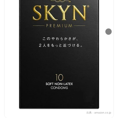
出典：
amazon.co.jp