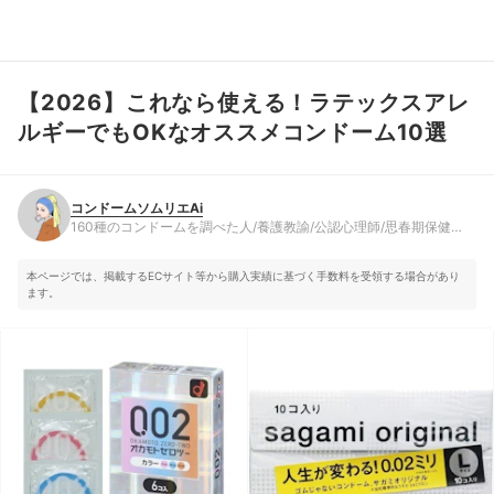
【2026】これなら使える！ラテックスアレ
コンドームソムリエAi
160種のコンドームを調べた人/養護教諭/公認心理師/思春期保健相
ルギーでもOKなオススメコンドーム10選
談士
コンドームソムリエAi
160種のコンドームを調べた人/養護教諭/公認心理師/思春期保健相
談士
本ページでは、掲載するECサイト等から購入実績に基づく手数料を受領する場合があり
ます。