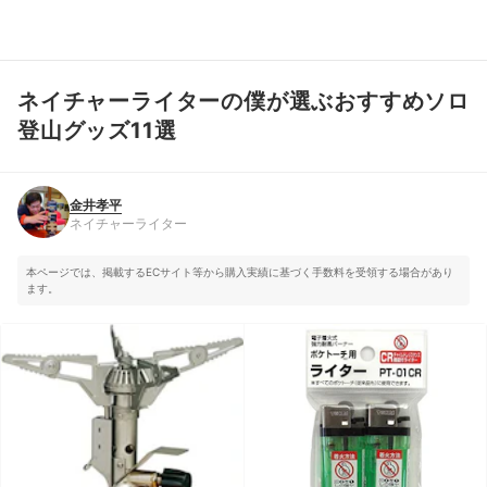
ネイチャーライターの僕が選ぶおすすめソロ
金井孝平
ネイチャーライター
登山グッズ11選
金井孝平
ネイチャーライター
本ページでは、掲載するECサイト等から購入実績に基づく手数料を受領する場合があり
ます。