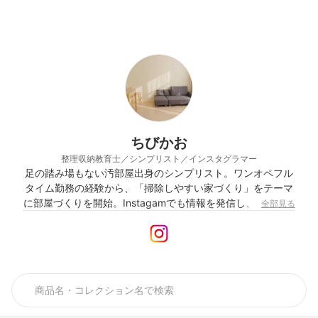
ちびかお
整理収納教育士／シンプリスト／インスタグラマー
足の踏み場もない汚部屋出身のシンプリスト。ワンオペフル
タイム勤務の経験から、「掃除しやすい家づくり」をテーマ
に部屋づくりを開始。Instagamでも情報を発信し、フォロワ
全部見る
ーは約4万人に。 整理収納教育士／片づけ遊び指導士とし
て、セミナーや座談会を開催している。 「zip! 」「ズームイ
ン!!サタデー」（ともに日本テレビ）などのテレビ出演に加
え、20冊以上の雑誌や書籍掲載・コラボセミナーや片づけ遊
びセミナー・座談会など、多方面で活躍中。また、働くママ
のウェブマガジン「ぎゅってWeb」では、優秀PV賞・最優秀
読了賞を受賞。