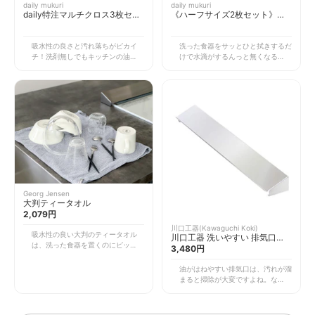
daily mukuri
daily mukuri
daily特注マルチクロス3枚セッ
《ハーフサイズ2枚セット》
ト
dailyオリジナル食器拭きクロス
ハーフサイズ！水滴をぐんぐん
吸水性の良さと汚れ落ちがピカイ
洗った食器をサッとひと拭きするだ
吸いとり、拭きあとも残らな
チ！洗剤無しでもキッチンの油汚れ
けで水滴がするんっと無くなる吸水
い、マイクロファイバークロ
をサッと掃除することができます。
性！ハーフサイズでも4人分の食器
ス！
シンクの水滴も瞬殺の吸水性なの
は充分拭き取れます◎引っ掛けるル
で、水垢汚れを防ぐことができま
ープ付きなので、吊るして置けま
す。
す。ナチュラルなくすみカラーで、
インテリアに馴染みやすい♪
Georg Jensen
大判ティータオル
2,079円
川口工器(Kawaguchi Koki)
吸水性の良い大判のティータオル
川口工器 洗いやすい 排気口カ
は、洗った食器を置くのにピッタリ
バー ステンレス (幅65cm)
3,480円
☆水切りカゴを置きたくない方や、
19081 SK-081
キッチンが狭くて水切りカゴが置け
油がはねやすい排気口は、汚れが溜
ない方にオススメ！シンプルなデザ
まると掃除が大変ですよね。なので
インなので、敷きっぱなしにしても
汚れがたまる前に排気口カバーをし
目立ちにくい◎またループがついて
ておくのがオススメ。フラットでつ
いるので、レンジフードなどにフッ
なぎ目が無いので、洗いやすくてお