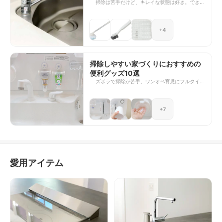
掃除は苦手だけど、キレイな状態は好き。できる
限り掃除に時間はかけたくない。そんなワガママ
な私が、これまで試してきた掃除アイテムの中か
らリピートしている神アイテムをご紹介します。
+4
掃除が苦手な方はぜひ参考にしてみてください
ね。
掃除しやすい家づくりにおすすめの
便利グッズ10選
ズボラで掃除が苦手。ワンオペ育児にフルタイム
勤務。時間にも心にも余裕がなかった頃に私が目
指したのが「掃除しやすい家づくり」でした。掃
除が億劫になるのは仕方がないとしても、少しで
+7
も掃除がしやすい空間であれば、「掃除をしよ
う！」と思えますよね。 試行錯誤してきた経験
を活かし、これまでに便利なグッズをいろいろと
試してきました。そんな私が厳選する、掃除のハ
ードルを下げてくれたおすすめの便利グッズをご
紹介します。 壁にくっつけて保管できるアイテ
ム・キャスター付きの置き台などをはじめ、これ
愛用アイテム
らがあれば掃除しやすい家が完成するはずです！