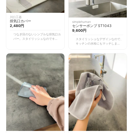
川口工器
排気口カバー
simplehuman
2,480円
センサーポンプ ST1043
9,600円
つなぎ目のないシンプルな排気口カ
バー。スタイリッシュなのでキッチ
スタイリッシュなデザインなので、
ンのスッキリさをキープできます。
キッチンの水栓にもマッチします。
汚れを防ぎつつ、ノイズの少ないデ
オープンキッチンの場合は洗剤類が
ザインでキッチンがスッキリ見えま
丸見えになってしまうため、できる
す。
だけシンプルで主張の少ないデザイ
ンのものを選ぶのがオススメ☆オー
トディスペンサーなので、プッシュ
する手間もありません。充電式です
が丸洗いも可能なので、汚れやすい
キッチンでの使用に適しています。