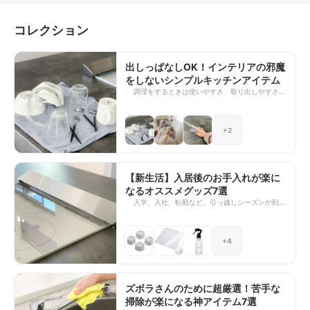
コレクション
出しっぱなしOK！インテリアの邪魔
をしないシンプルキッチンアイテム
調理をするときは使いやすさ、取り出しやすさが
重要ですよね。 なのでキッチンアイテムが増え
てしまったり、出しっぱなしになってしまいが
ち。 そこで今回は出しっぱなしでもインテリア
+2
の邪魔をしない、シンプルなキッチンアイテムを
ご紹介します。
【新生活】入居後のお手入れが楽に
なるオススメグッズ7選
入学、入社、転勤など、引っ越しシーズンが到来
しますね。春から始まる新生活に向けて、入居前
に買い揃えておいた方が良いものをご紹介しま
す。
+4
ズボラさんのために超厳選！苦手な
掃除が楽になる神アイテム7選