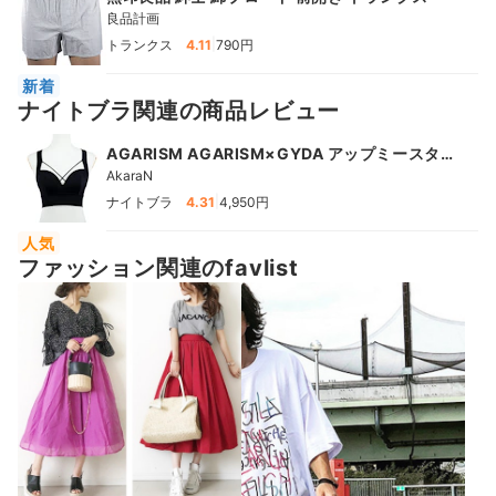
良品計画
|
トランクス
4.11
790円
新着
ナイトブラ関連の商品レビュー
AGARISM AGARISM×GYDA アップミースタ
イリングブラ
AkaraN
|
ナイトブラ
4.31
4,950円
人気
ファッション関連のfavlist