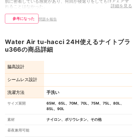
肌に密着している感覚があり、何回か寝返りをしてもほとんどず
詳細を見る
れることはなかった。
参考になった
問題を報告
Water Air tu-hacci 24H使えるナイトブラ
u366の商品詳細
脇高設計
シームレス設計
洗濯方法
手洗い
サイズ展開
65M、65L、70M、70L、75M、75L、80L、
85L、90L
素材
ナイロン、ポリウレタン、その他
昼夜兼用可能