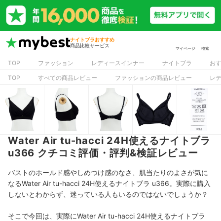
ナイトブラおすすめ
商品比較サービス
マイページ
検索
TOP
ファッション
レディースインナー
ナイトブラ
お
TOP
すべての商品レビュー
ファッションの商品レビュー
レ
Water Air tu-hacci 24H使えるナイトブラ
u366 クチコミ評価・評判&検証レビュー
バストのホールド感やしめつけ感のなさ、肌当たりのよさが気に
なるWater Air tu-hacci 24H使えるナイトブラ u366。実際に購入
しないとわからず、迷っている人もいるのではないでしょうか？
そこで今回は、実際にWater Air tu-hacci 24H使えるナイトブラ