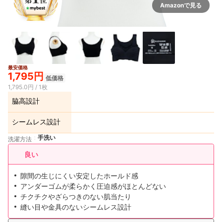
Amazonで見る
最安価格
1,795円
低価格
1,795.0円 / 1枚
脇高設計
シームレス設計
手洗い
洗濯方法
良い
隙間の生じにくい安定したホールド感
アンダーゴムが柔らかく圧迫感がほとんどない
チクチクやざらつきのない肌当たり
縫い目や金具のないシームレス設計