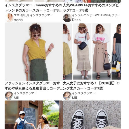
インスタグラマー・manaおすすめ♡
人気WEARISTAおすすめのメンズビ
トレンドのカラースカートコーデ8選
ッグTコーデ8選
【2018秋】
ママ 会社員 インスタグラマー
インフルエンサー/WEARISTA/フリー
mana
モデル/ECディレクター/バイヤー
Deco
ファッションインスタグラマーおす
大人女子におすすめ！【2018夏】ロ
すめ♡秋も使える夏服着回しコーデ7
ング丈スカートコーデ7選
選【2018秋】
インスタグラマー
インスタグラマー
Mii
Mii