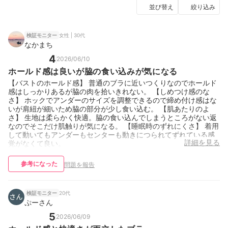
並び替え
絞り込み
女性 | 30代
検証モニター
なかまち
4
2026/06/10
ホールド感は良いが脇の食い込みが気になる
【バストのホールド感】 普通のブラに近いつくりなのでホールド
感はしっかりあるが脇の肉を拾いきれない。 【しめつけ感のな
さ】 ホックでアンダーのサイズを調整できるので締め付け感はな
いが肩紐が細いため脇の部分が少し食い込む。 【肌あたりのよ
さ】 生地は柔らかく快適。脇の食い込んでしまうところがない返
なのでそこだけ肌触りが気になる。 【睡眠時のずれにくさ】 着用
して動いてもアンダーもセンターも動きにつられてずれている感
詳細を見る
覚がなくて良い。
参考になった
問題を報告
20代
検証モニター
ぷーさん
5
2026/06/09