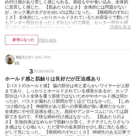
め付け感があり苦しく感じられる。肩紐もやや食い込み、全体的
に息苦しく感じた。 【肌あたりのよさ】 全体的には問題がない
が、ホック裏のタグがかゆいのは気になった。 【睡眠時のずれに
くさ】 全体的にしっかりホールドされているため寝返りで動いて
もアンダー部分がまったくずれないので満足。センター部分も寝
詳細を見る
返り前と変わらずずれていなかった。
参考になった
問題を報告
女性 | 40代
検証モニター
cc
3
2026/06/08
ホールド感と肌触りは良好だが圧迫感あり
【バストのホールド感】 脇の部分は布と柔らかいワイヤーが上部
まであり、しっかりとホールドされている感覚があるが、カップ
部分はバスト全体を覆う形状ではないためややホールド感は弱か
ったが、バストが漏れたり隙間が空くほどではなかった。 【しめ
つけ感のなさ】 伸縮性があり肌への密着感が強い素材だからか、
全体的にやや圧迫感を感じた。肩紐やアンダーゴムについては調
節できるので、不快な締め付け感はなかった。 【肌あたりのよ
さ】 生地自体はなめらかで肌触りが良く、チクチクしたりざらつ
き感はなく心地いい。ただ背中の金具部分が少し肌に当たる感じ
がして気になった。 【睡眠時のずれにくさ】 伸縮性のある記事で