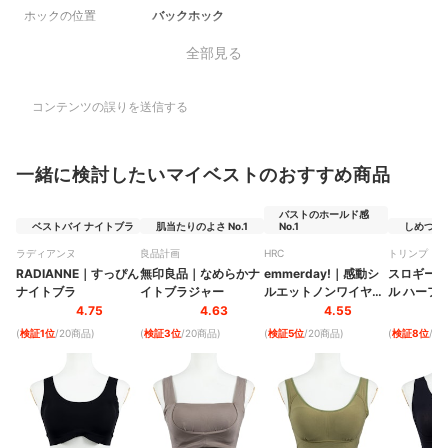
ホックの位置
バックホック
全部見る
コンテンツの誤りを送信する
一緒に検討したいマイベストのおすすめ商品
バストのホールド感
ベストバイ ナイトブラ
肌当たりのよさ No.1
No.1
しめつけ感
ラディアンヌ
良品計画
HRC
トリンプ・イ
ナル・ジャパ
RADIANNE
｜
すっぴん
無印良品
｜
なめらかナ
emmerday!
｜
感動シ
スロギー
｜
ナイトブラ
イトブラジャー
ルエットノンワイヤー
ル ハーフ
ブラ
トブラ
4.75
4.63
4.55
(
検証1位
/20商品
)
(
検証3位
/20商品
)
(
検証5位
/20商品
)
(
検証8位
/2