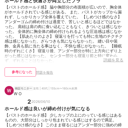
ホールド感と快適さが両立したブラ
【バストのホールド感】 脇や胸部分の布面積が広いので、胸全体
がホールドされている感じがある。 また、バストがカップから漏
れず、しっかりカップ全体を覆えていた。 【しめつけ感のなさ】
アンダーゴムの締め付けは適度で、苦しいと感じるほどではなか
った。 肩紐は肩の肉に食い込むこともなく、きついとは感じなか
った。 全体的に胸全体の締め付けられるような圧迫感は感じなか
った。 【肌あたりのよさ】 寝返りを打っても特に生地のチクチク
感は感じなかった、ざらつきも気にならなかった。 縫い目や装
飾、金具も肌に当たる事はなく、不快な感じがなかった。 【睡眠
時のずれにくさ】 寝返り後、アンダー部分が特に上方向にずり上
がった感じはなかった。 センター部分も寝返り前と特に変わら
詳細を見る
ず、ずれることはなかった。
参考になった
問題を報告
女性 | 40代 | 155cm〜160cm未満
検証モニター
W O
2
2026/06/10
ホールド感は良いが締め付けが気になる
【バストのホールド感】 少しカップの上にのっている感じはある
ものの、大部分はしっかり包まれている感じはするので満足。
【しめつけ感のなさ】 このまま寝るにはアンダー部分に強めの締