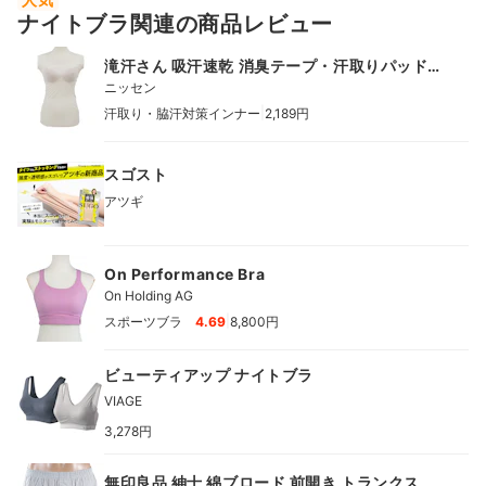
ナイトブラ関連の商品レビュー
滝汗さん 吸汗速乾 消臭テープ・汗取りパッド付
ブラトップタンクトップ
ニッセン
|
汗取り・脇汗対策インナー
2,189円
スゴスト
アツギ
On Performance Bra
On Holding AG
|
スポーツブラ
4.69
8,800円
ビューティアップ ナイトブラ
VIAGE
3,278円
無印良品 紳士 綿ブロード 前開き トランクス