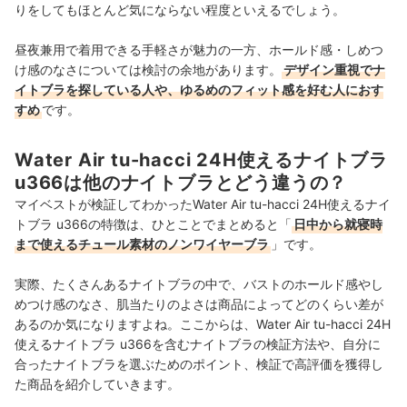
りをしてもほとんど気にならない程度といえるでしょう。
昼夜兼用で着用できる手軽さが魅力の一方、ホールド感・しめつ
け感のなさについては検討の余地があります。
デザイン重視でナ
イトブラを探している人や、ゆるめのフィット感を好む人におす
すめ
です。
Water Air tu-hacci 24H使えるナイトブラ
u366は他のナイトブラとどう違うの？
マイベストが検証してわかったWater Air tu-hacci 24H使えるナイ
トブラ u366の特徴は、ひとことでまとめると「
日中から就寝時
まで使えるチュール素材のノンワイヤーブラ
」です。
実際、たくさんあるナイトブラの中で、バストのホールド感やし
めつけ感のなさ、肌当たりのよさは商品によってどのくらい差が
あるのか気になりますよね。ここからは、Water Air tu-hacci 24H
使えるナイトブラ u366を含むナイトブラの検証方法や、自分に
合ったナイトブラを選ぶためのポイント、検証で高評価を獲得し
た商品を紹介していきます。