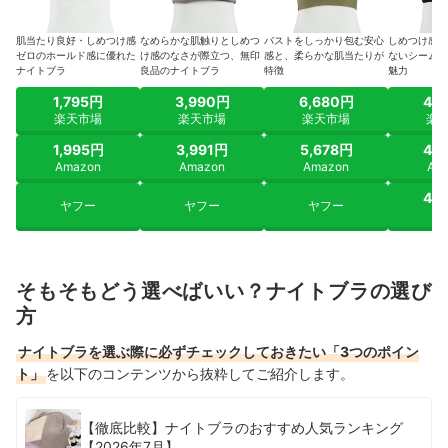
肌当たり良好・しめつけ感
なめらかな肌触りとしめつ
バストをしっかり包む安心
しめつけ感が
ゼロのホールド感に優れた
け感のなさが際立つ、無印
感と、柔らかな肌当たりが
ないシームレ
ナイトブラ
良品のナイトブラ
特徴
魅力
1,795円
3,990円
6,680円
4,
楽天市場
楽天市場
楽天市場
楽
1,995円
3,991円
5,678円
4,
Amazon
Amazon
Amazon
Am
4,
ヤフー
ヤフー
ヤフー
ヤ
そもそもどう選べばいい？ナイトブラの選び
方
ナイトブラを選ぶ際に必ずチェックしておきたい「3つのポイン
ト」
を以下のコンテンツから抜粋してご紹介します。
【徹底比較】ナイトブラのおすすめ人気ランキング
【2026年7月】