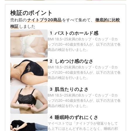
検証のポイント
売れ筋の
ナイトブラ20商品
をすべて集めて、
徹底的に比較
検証
しました
バストのホールド感
1
BMI 18.5~25未満のBカップ・Cカップ・Dカ
ップの20~40歳女性各5人が、以下の方法で各
商品の検証を行いました。
しめつけ感のなさ
2
BMI 18.5~25未満のBカップ・Cカップ・Dカ
ップの20~40歳女性各5人が、以下の方法で各
商品の検証を行いました。
肌当たりのよさ
3
BMI 18.5~25未満のBカップ・Cカップ・Dカ
ップの20~40歳女性各5人が、以下の方法で各
商品の検証を行いました。
睡眠時のずれにくさ
4
マイベストでは「ナイトブラが寝返りをして
も上下にほとんどずれることなく、睡眠の邪