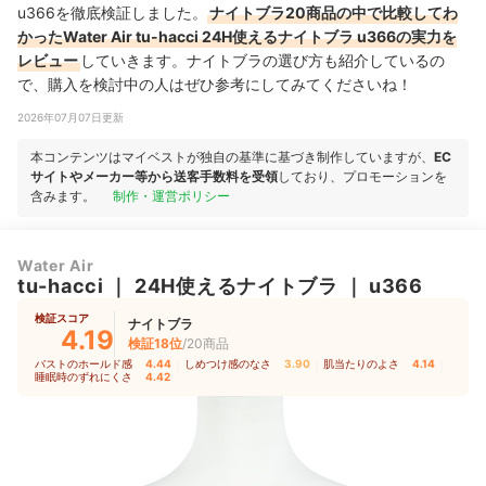
u366を徹底検証しました。
ナイトブラ20商品の中で比較してわ
かったWater Air tu-hacci 24H使えるナイトブラ u366の実力を
レビュー
していきます。ナイトブラの選び方も紹介しているの
で、購入を検討中の人はぜひ参考にしてみてくださいね！
2026年07月07日更新
本コンテンツはマイベストが独自の基準に基づき制作していますが、
EC
サイトやメーカー等から送客手数料を受領
しており、プロモーションを
含みます。
制作・運営ポリシー
Water Air
tu-hacci
｜
24H使えるナイトブラ
｜
u366
検証スコア
ナイトブラ
4.19
検証18位
/20商品
バストのホールド感
4.44
｜
しめつけ感のなさ
3.90
｜
肌当たりのよさ
4.14
｜
睡眠時のずれにくさ
4.42