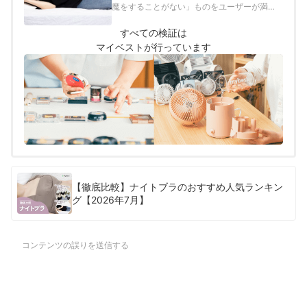
魔をすることがない」ものをユーザーが満足
できる商品とし、以下のそれぞれの項目のス
コアの加重平均でおすすめ度をスコア化しま
すべての検証は
した。
マイベストが行っています
【徹底比較】ナイトブラのおすすめ人気ランキン
グ【2026年7月】
コンテンツの誤りを送信する