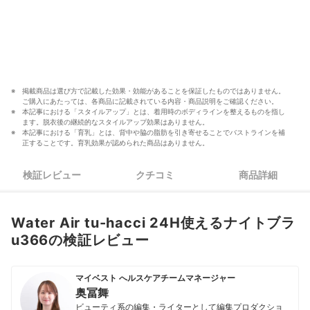
掲載商品は選び方で記載した効果・効能があることを保証したものではありません。
ご購入にあたっては、各商品に記載されている内容・商品説明をご確認ください。
本記事における「スタイルアップ」とは、着用時のボディラインを整えるものを指し
ます。脱衣後の継続的なスタイルアップ効果はありません。
本記事における「育乳」とは、背中や脇の脂肪を引き寄せることでバストラインを補
正することです。育乳効果が認められた商品はありません。
検証レビュー
クチコミ
商品詳細
Water Air tu-hacci 24H使えるナイトブラ
u366の検証レビュー
マイベスト へルスケアチームマネージャー
奥冨舞
ビューティ系の編集・ライターとして編集プロダクショ