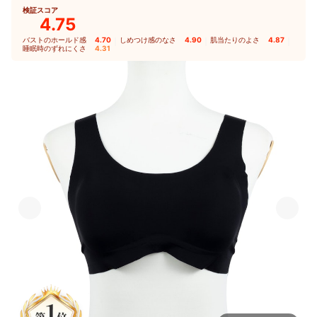
検証スコア
4.75
バストのホールド感
4.70
｜
しめつけ感のなさ
4.90
｜
肌当たりのよさ
4.87
｜
睡眠時のずれにくさ
4.31