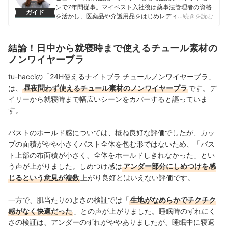
ンで7年間従事。マイベスト入社後は薬事法管理者の資格
ガイド
を活かし、医薬品や介護用品をはじめレディースインナ
…続きを読む
ーや寝具にいたるまで、1000商品以上に及ぶヘルスケア
系の商材の検証に携わっている。
奥冨舞のプロフィール
結論！日中から就寝時まで使えるチュール素材の
ノンワイヤーブラ
tu-hacciの「24H使えるナイトブラ チュールノンワイヤーブラ」
は、
昼夜問わず使えるチュール素材のノンワイヤーブラ
です。デ
イリーから就寝時まで幅広いシーンをカバーすると謳っていま
す。
バストのホールド感については、概ね良好な評価でしたが、カッ
プの面積がやや小さくバスト全体を包む形ではないため、「バス
ト上部の布面積が小さく、全体をホールドしきれなかった」とい
う声が上がりました。しめつけ感は
アンダー部分にしめつけを感
じるという意見が複数
上がり良好とはいえない評価です。
一方で、肌当たりのよさの検証では「
生地がなめらかでチクチク
感がなく快適だった
」との声が上がりました。睡眠時のずれにく
さの検証は、アンダーのずれがややありましたが、睡眠中に寝返