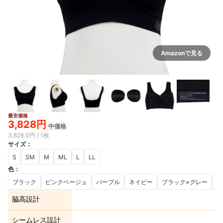
Amazonで見る
最安価格
3,828円
中価格
3,828.0円 / 1枚
サイズ
：
S
SM
M
ML
L
LL
色
：
ブラック
ピンクベージュ
パープル
ネイビー
ブラック×グレー
ク
脇高設計
シームレス設計