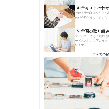
テキストのわ
4
行政書士の知識がない初
商品の検証を行いました
学習の取り組
5
マイベストでは「隙間時
ービスとし、以下の方法で
います。
すべての