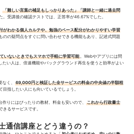
、
「難しい言葉の補足もしっかりあった」「講師と一緒に過去問
た。
受講後の確認テストでは、正答率が46.67%でした。
付がわかる個人カルテや、勉強のペース配分がわかりやすい学習
ものの疑問点をすぐに問い合わせできる機能もあり、記述式問題
っていないときでもスマホで手軽に学習可能
。Webやアプリには問
したい人は、倍速機能やバックグラウンド再生を使うと効率がよい
要なく、
69,000円と検証した全サービスの料金の中央値の半額程
て目指したい人にも向いているでしょう。
台作りにはぴったりの教材。料金も安いので、
これから行政書士
できるサービスです。
士通信講座とどう違うの？
特徴は、ひとことでまとめると「
初心者におすすめ。安いのに教