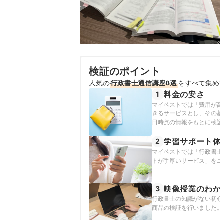
検証のポイント
人気の
行政書士通信講座8選
をすべて集め
料金の安さ
1
マイベストでは「費用が
きるサービスとし、その基
日時点の情報をもとに検
学習サポート
2
マイベストでは「行政書
トが手厚いサービス」を
映像授業のわ
3
行政書士の知識がない初
商品の検証を行いました