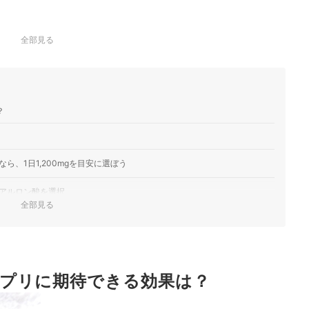
全部見る
？
、1日1,200mgを目安に選ぼう
アルロン酸を選択
全部見る
証の取得やアレルギー成分をチェック
のものを選ぼう
プリに期待できる効果は？
キング
ック！