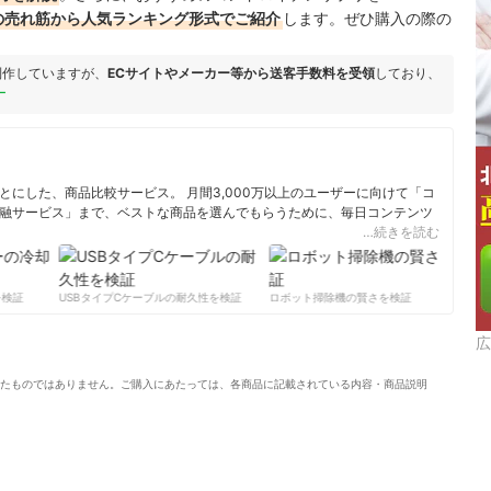
ングの売れ筋から人気ランキング形式でご紹介
します。ぜひ購入の際の
制作していますが、
ECサイトやメーカー等から送客手数料を受領
しており、
ー
にした、商品比較サービス。 月間3,000万以上のユーザーに向けて「コ
融サービス」まで、ベストな商品を選んでもらうために、毎日コンテンツ
…続きを読む
ィール
検証
USBタイプCケーブルの耐久性を検証
ロボット掃除機の賢さを検証
サー
広
たものではありません。ご購入にあたっては、各商品に記載されている内容・商品説明