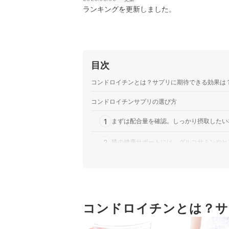
ランキングを更新しました。
目次
コンドロイチンとは？サプリに期待できる効果は
コンドロイチンサプリの選び方
1
まずは配合量を確認。しっかり摂取したいなら
2
膝の健康サポートには、グルコサミンやヒ
3
安全性や原材料が気になるなら、GMP認
4
継続して摂取するために、飲みやすい形状
コンドロイチンとは？サ
コンドロイチンサプリ全28商品おすすめ人気ラン
コンドロイチンサプリの売れ筋ランキングもチェ