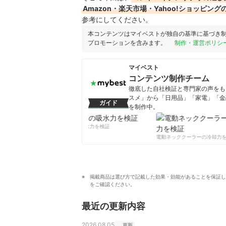
Amazon・楽天市場・Yahoo!ショッピ
参考にしてください。
本コンテンツはマイベストが独自の基準に基づき
プロモーションを含みます。
制作・運営ポリシ
マイベスト
コンテンツ制作チーム
徹底した自社検証と専門家の声をもと
スメ」から「日用品」「家電」「金
ガイド
を制作中。
コンテンツ制作チームのプロフ
柔軟剤の吸水力を検証
電動ネッククーラーの冷却力を
掲載商品は選び方で記載した効果・効能があることを保証し
をご確認ください。
最近の更新内容
2026.08.05
更新